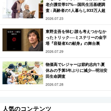
老介護世帯37%―国民生活基礎調
査 : 高齢者の1人暮らし933万人超
2026.07.23
東野圭吾を悼む:誰も考えつかなか
ったトリック──ミステリーの金字
塔『容疑者Xの献身』の舞台裏
2026.07.29
物価高でレジャーは節約志向?:夏
休みの予算5年ぶりに減少―明治安
田生命調査
2026.07.28
人気のコンテンツ