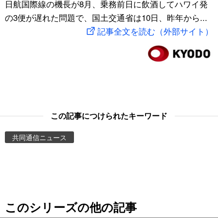
日航国際線の機長が8月、乗務前日に飲酒してハワイ発
スポーツ・東京2020
文化
動画/Live
の3便が遅れた問題で、国土交通省は10日、昨年から...
記事全文を読む（外部サイト）
科学・技術
Books
暮らし
Cinema
スポーツ・東京2020
Topics
この記事につけられたキーワード
Images
共同通信ニュース
People
東京
このシリーズの他の記事
お知らせ