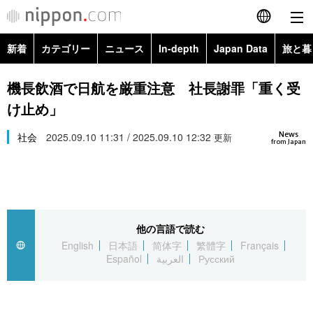
新着
カテゴリー
ニュース
In-depth
Japan Data
旅と暮
English
政治・外交
Topics
機長飲酒で日航を厳重注意 社長謝罪「重く受
简体字
け止め」
経済・ビジネス
Images
繁體字
カテゴリー
News
社会
2025.09.10 11:31 / 2025.09.10 12:32
更新
from Japan
国際・海外
People
Français
政治・外交
ニュース
社会
東京
Español
経済・ビジネス
トップ
In-depth
文化
お知らせ
العربية
他の言語で読む
English
日本語
简体字
繁體字
Français
国際
アーカイブ
Japan Data
科学・技術
Español
العربية
Русский
Русский
社会
旅と暮らし
暮らし