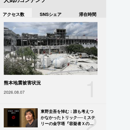
人気のコンテンツ
アクセス数
SNSシェア
滞在時間
1
熊本地震被害状況
2026.08.07
2
東野圭吾を悼む：誰も考えつ
かなかったトリック──ミステ
リーの金字塔『容疑者Ｘの献
身』の舞台裏