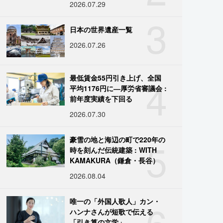
2026.07.29
3
日本の世界遺産一覧
2026.07.26
4
最低賃金55円引き上げ、全国
平均1176円に―厚労省審議会 :
前年度実績を下回る
2026.07.30
5
豪雪の地と海辺の町で220年の
時を刻んだ伝統建築 : WITH
KAMAKURA（鎌倉・長谷）
2026.08.04
6
唯一の「外国人歌人」カン・
ハンナさんが短歌で伝える
「引き算の文学」