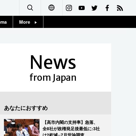
ema
More
English
Topics
简体字
Images
News
繁體字
People
Français
from Japan
東京
Español
お知らせ
العربية
あなたにおすすめ
Русский
【高市内閣の支持率】急落、
全8社が政権発足後最低に:3社
は2桁減─7月世論調査