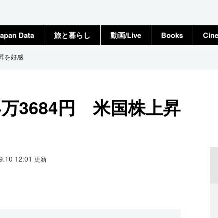
apan Data
旅と暮らし
動画/Live
Books
Cin
上昇を好感
万3684円 米国株上昇
09.10 12:01
更新