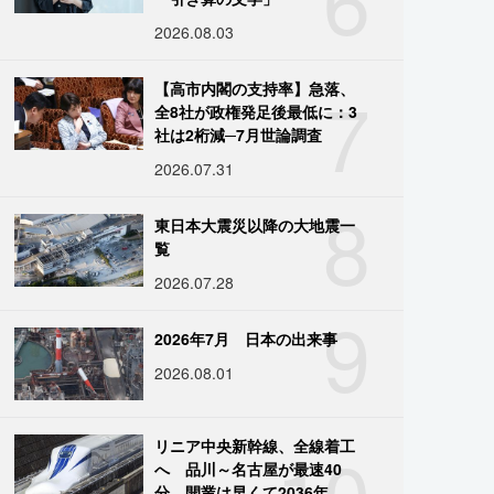
2026.08.03
7
【高市内閣の支持率】急落、
全8社が政権発足後最低に：3
社は2桁減─7月世論調査
2026.07.31
8
東日本大震災以降の大地震一
覧
2026.07.28
9
2026年7月 日本の出来事
2026.08.01
10
リニア中央新幹線、全線着工
へ 品川～名古屋が最速40
分、開業は早くて2036年