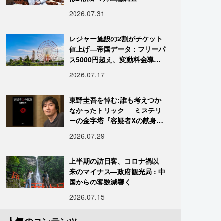
2026.07.31
レジャー施設の2割がチケット
値上げ―帝国データ : フリーパ
ス5000円超え、変動料金導入
進む
2026.07.17
東野圭吾を悼む:誰も考えつか
なかったトリック──ミステリ
ーの金字塔『容疑者Xの献身』
の舞台裏
2026.07.29
上半期の訪日客、コロナ禍以
来のマイナス―政府観光局 : 中
国からの客数減響く
2026.07.15