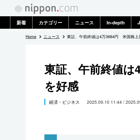
新着
カテゴリー
ニュース
In-depth
J
政治・外交
トップ
Home
ニュース
東証、午前終値は4万3684円 米国株
経済・ビジネス
アーカイブ
東証、午前終値は4
国際
を好感
社会
文化
経済・ビジネス
2025.09.10 11:44 / 2025.
科学・技術
暮らし