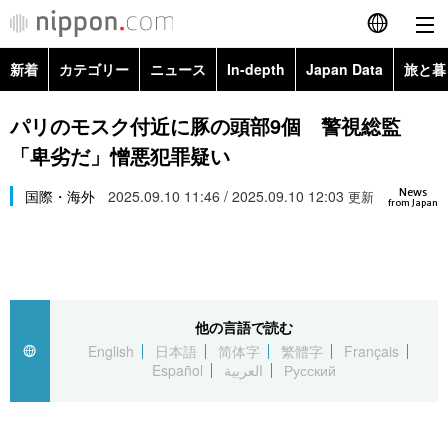
新着
カテゴリー
ニュース
In-depth
Japan Data
旅と暮
English
政治・外交
Topics
パリのモスク付近に豚の頭部9個 警視総監
简体字
「卑劣だ」憎悪犯罪疑い
経済・ビジネス
Images
繁體字
カテゴリー
News
国際・海外
2025.09.10 11:46 / 2025.09.10 12:03
更新
from Japan
国際・海外
People
Français
政治・外交
ニュース
社会
東京
Español
経済・ビジネス
トップ
In-depth
文化
お知らせ
العربية
他の言語で読む
English
日本語
简体字
繁體字
Français
国際
アーカイブ
Japan Data
科学・技術
Español
العربية
Русский
Русский
社会
旅と暮らし
暮らし