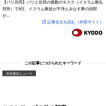
【パリ共同】パリと近郊の複数のモスク（イスラム教礼
スポーツ・東京2020
文化
動画/Live
拝所）で9日、イスラム教徒が不浄とみなす豚の頭部
が...
科学・技術
Books
記事全文を読む（外部サイト）
暮らし
Cinema
スポーツ・東京2020
Topics
Images
この記事につけられたキーワード
共同通信ニュース
People
東京
お知らせ