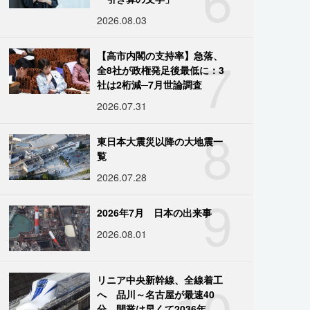
2026.08.03
7
【高市内閣の支持率】急落、
全8社が政権発足後最低に：3
社は2桁減─7月世論調査
2026.07.31
8
東日本大震災以降の大地震一
覧
2026.07.28
9
2026年7月 日本の出来事
2026.08.01
10
リニア中央新幹線、全線着工
へ 品川～名古屋が最速40
分、開業は早くて2036年