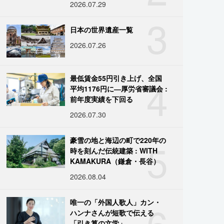
2026.07.29
3
日本の世界遺産一覧
2026.07.26
4
最低賃金55円引き上げ、全国
平均1176円に―厚労省審議会 :
前年度実績を下回る
2026.07.30
5
豪雪の地と海辺の町で220年の
時を刻んだ伝統建築 : WITH
KAMAKURA（鎌倉・長谷）
2026.08.04
6
唯一の「外国人歌人」カン・
ハンナさんが短歌で伝える
「引き算の文学」