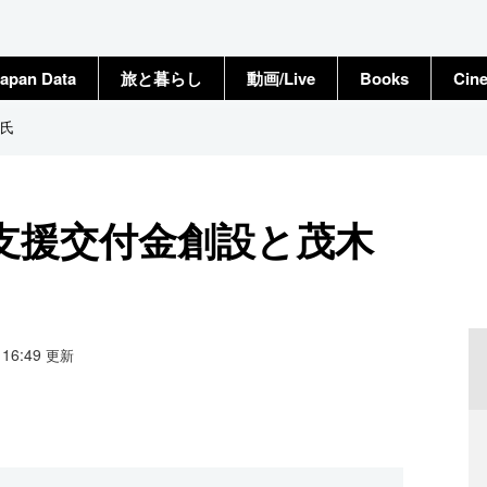
apan Data
旅と暮らし
動画/Live
Books
Cin
氏
支援交付金創設と茂木
0 16:49
更新