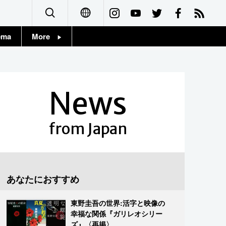
ema
More
English
Topics
简体字
Images
News
繁體字
People
Français
from Japan
東京
Español
お知らせ
العربية
あなたにおすすめ
Русский
東野圭吾の世界:活字と映像の
幸福な関係『ガリレオシリー
ズ』〈再掲〉