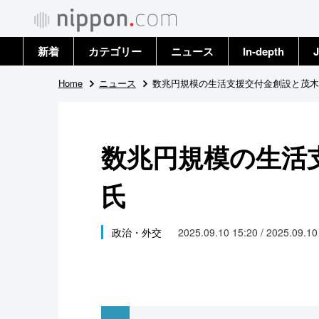
新着
カテゴリー
ニュース
In-depth
J
政治・外交
トップ
Home
ニュース
数兆円規模の生活支援交付金創設と茂木
経済・ビジネス
アーカイブ
数兆円規模の生活
国際
氏
社会
文化
政治・外交
2025.09.10 15:20 / 2025.09.1
科学・技術
暮らし