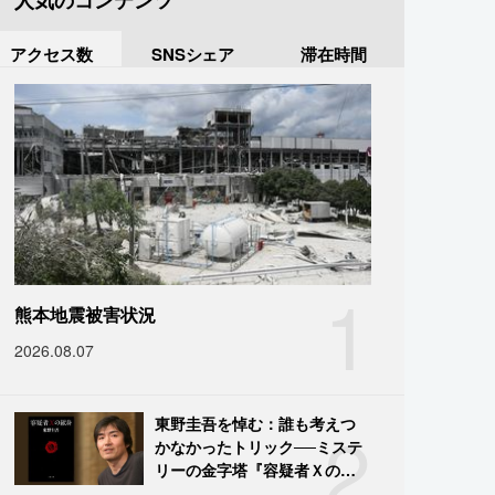
人気のコンテンツ
アクセス数
SNSシェア
滞在時間
1
熊本地震被害状況
2026.08.07
2
東野圭吾を悼む：誰も考えつ
かなかったトリック──ミステ
リーの金字塔『容疑者Ｘの献
身』の舞台裏