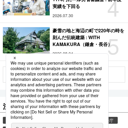
4
実績を下回る
2026.07.30
豪雪の地と海辺の町で220年の時を
5
刻んだ伝統建築 : WITH
KAMAKURA（鎌倉・長谷）
2026.08.04
もっと見る
注目のキーワード
共同通信ニュース
気象・災害
災害
気象庁