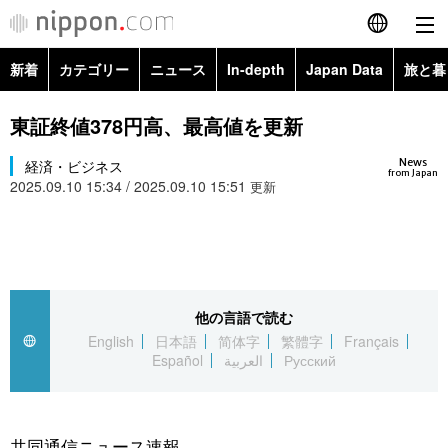
新着
カテゴリー
ニュース
In-depth
Japan Data
旅と暮
English
政治・外交
Topics
東証終値378円高、最高値を更新
简体字
News
経済・ビジネス
経済・ビジネス
Images
繁體字
from Japan
2025.09.10 15:34 / 2025.09.10 15:51
更新
カテゴリー
国際・海外
People
Français
政治・外交
ニュース
社会
東京
Español
経済・ビジネス
トップ
In-depth
他の言語で読む
文化
お知らせ
العربية
English
日本語
简体字
繁體字
Français
Español
العربية
Русский
国際
アーカイブ
Japan Data
科学・技術
Русский
社会
旅と暮らし
暮らし
共同通信ニュース速報