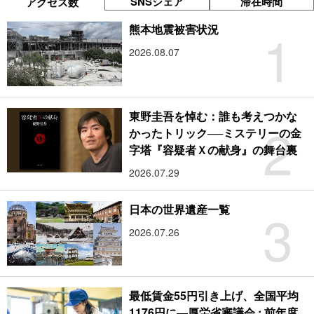
SNSシェア
滞在時間
アクセス数
1
熊本地震被害状況
2026.08.07
東野圭吾を悼む：誰も考えつかな
2
かったトリック──ミステリーの金
字塔『容疑者Ｘの献身』の舞台裏
2026.07.29
3
日本の世界遺産一覧
2026.07.26
最低賃金55円引き上げ、全国平均
1176円に―厚労省審議会 : 前年度