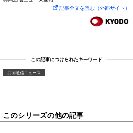
記事全文を読む（外部サイト）
スポーツ・東京2020
文化
動画/Live
科学・技術
Books
暮らし
Cinema
この記事につけられたキーワード
スポーツ・東京2020
Topics
共同通信ニュース
Images
People
東京
このシリーズの他の記事
お知らせ