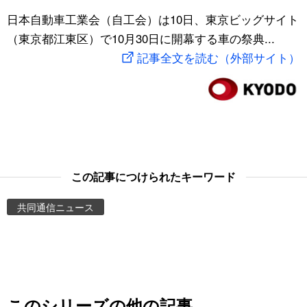
スポーツ・東京2020
日本自動車工業会（自工会）は10日、東京ビッグサイト
文化
動画/Live
（東京都江東区）で10月30日に開幕する車の祭典...
記事全文を読む（外部サイト）
科学・技術
Books
暮らし
Cinema
スポーツ・東京2020
Topics
Images
この記事につけられたキーワード
共同通信ニュース
People
東京
お知らせ
このシリーズの他の記事