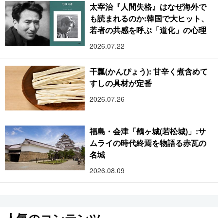
太宰治『人間失格』はなぜ海外で
も読まれるのか:韓国で大ヒット、
若者の共感を呼ぶ「道化」の心理
2026.07.22
干瓢(かんぴょう): 甘辛く煮含めて
すしの具材が定番
2026.07.26
福島・会津「鶴ヶ城(若松城)」:サ
ムライの時代終焉を物語る赤瓦の
名城
2026.08.09