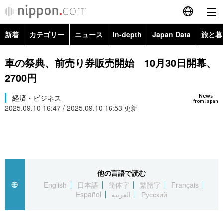
新着
カテゴリー
ニュース
In-depth
Japan Data
旅と暮
English
政治・外交
Topics
車の祭典、前売り券販売開始 10月30日開幕、
简体字
2700円
経済・ビジネス
Images
繁體字
カテゴリー
News
経済・ビジネス
from Japan
2025.09.10 16:47 / 2025.09.10 16:53
国際・海外
更新
People
Français
政治・外交
ニュース
社会
東京
Español
経済・ビジネス
トップ
In-depth
文化
お知らせ
العربية
他の言語で読む
国際
アーカイブ
Japan Data
科学・技術
English
日本語
简体字
繁體字
Français
Русский
Español
العربية
Русский
社会
旅と暮らし
暮らし