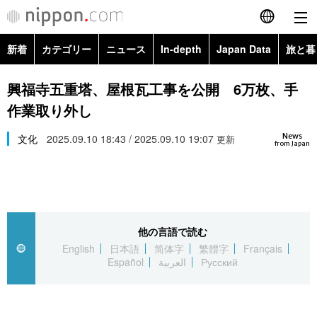
新着
カテゴリー
ニュース
In-depth
Japan Data
旅と暮
English
政治・外交
Topics
興福寺五重塔、屋根瓦工事を公開 6万枚、手
简体字
作業取り外し
経済・ビジネス
Images
繁體字
カテゴリー
News
文化
2025.09.10 18:43 / 2025.09.10 19:07
更新
from Japan
国際・海外
People
Français
政治・外交
ニュース
社会
東京
Español
経済・ビジネス
トップ
In-depth
文化
お知らせ
العربية
他の言語で読む
English
日本語
简体字
繁體字
Français
国際
アーカイブ
Japan Data
科学・技術
Español
العربية
Русский
Русский
社会
旅と暮らし
暮らし