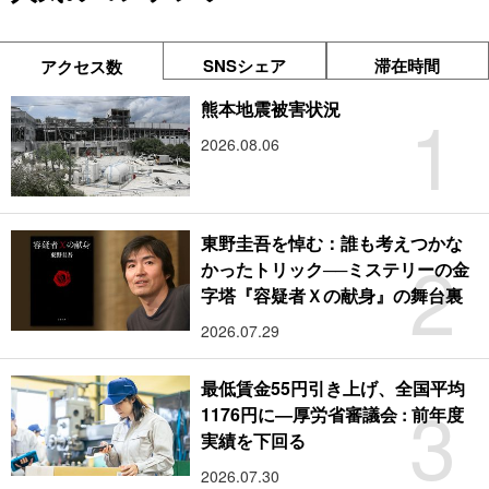
SNSシェア
滞在時間
アクセス数
1
熊本地震被害状況
2026.08.06
東野圭吾を悼む：誰も考えつかな
2
かったトリック──ミステリーの金
字塔『容疑者Ｘの献身』の舞台裏
2026.07.29
最低賃金55円引き上げ、全国平均
3
1176円に―厚労省審議会 : 前年度
実績を下回る
2026.07.30