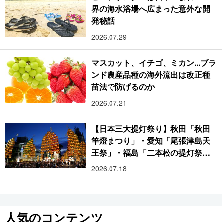
界の海水浴場へ広まった意外な開
発秘話
2026.07.29
マスカット、イチゴ、ミカン...ブラ
ンド農産品種の海外流出は改正種
苗法で防げるのか
2026.07.21
【日本三大提灯祭り】秋田「秋田
竿燈まつり」・愛知「尾張津島天
王祭」・福島「二本松の提灯祭
り」:おびただしい灯火が夜空を照
2026.07.18
らす光の祭典
人気のコンテンツ