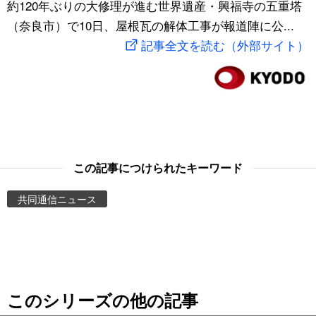
約120年ぶりの大修理が進む世界遺産・興福寺の五重塔
スポーツ・東京2020
文化
動画/Live
（奈良市）で10日、屋根瓦の解体工事が報道陣に公...
記事全文を読む（外部サイト）
科学・技術
Books
暮らし
Cinema
スポーツ・東京2020
Topics
この記事につけられたキーワード
Images
共同通信ニュース
People
東京
このシリーズの他の記事
お知らせ