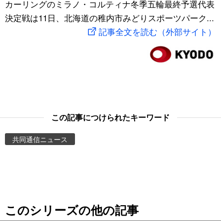
カーリングのミラノ・コルティナ冬季五輪最終予選代表
スポーツ・東京2020
文化
動画/Live
決定戦は11日、北海道の稚内市みどりスポーツパーク...
記事全文を読む（外部サイト）
科学・技術
Books
暮らし
Cinema
スポーツ・東京2020
Topics
この記事につけられたキーワード
Images
共同通信ニュース
People
東京
このシリーズの他の記事
お知らせ