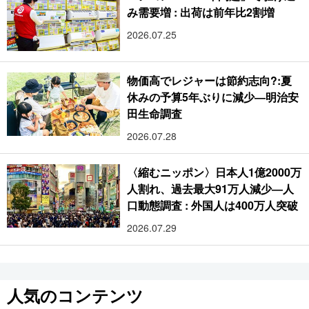
み需要増 : 出荷は前年比2割増
2026.07.25
物価高でレジャーは節約志向?:夏
休みの予算5年ぶりに減少―明治安
田生命調査
2026.07.28
〈縮むニッポン〉日本人1億2000万
人割れ、過去最大91万人減少―人
口動態調査 : 外国人は400万人突破
2026.07.29
人気のコンテンツ