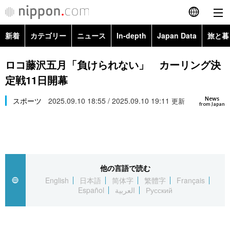
新着
カテゴリー
ニュース
In-depth
Japan Data
旅と暮
English
政治・外交
Topics
ロコ藤沢五月「負けられない」 カーリング決
简体字
定戦11日開幕
経済・ビジネス
Images
繁體字
カテゴリー
News
スポーツ
2025.09.10 18:55 / 2025.09.10 19:11
更新
from Japan
国際・海外
People
Français
政治・外交
ニュース
社会
東京
Español
経済・ビジネス
トップ
In-depth
文化
お知らせ
العربية
他の言語で読む
English
日本語
简体字
繁體字
Français
国際
アーカイブ
Japan Data
科学・技術
Español
العربية
Русский
Русский
社会
旅と暮らし
暮らし