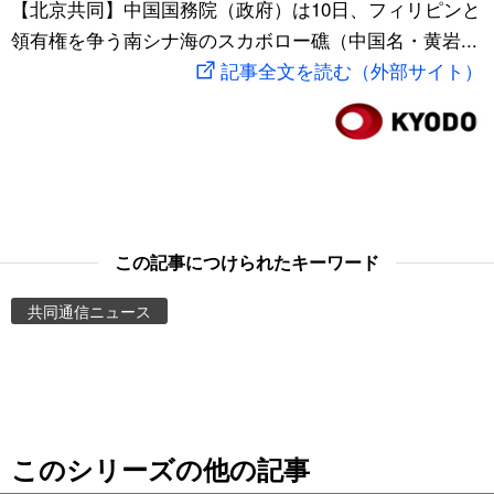
【北京共同】中国国務院（政府）は10日、フィリピンと
スポーツ・東京2020
文化
動画/Live
領有権を争う南シナ海のスカボロー礁（中国名・黄岩...
記事全文を読む（外部サイト）
科学・技術
Books
暮らし
Cinema
スポーツ・東京2020
Topics
この記事につけられたキーワード
Images
共同通信ニュース
People
東京
このシリーズの他の記事
お知らせ