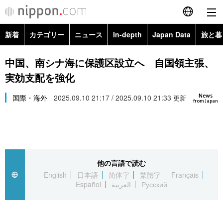
新着
カテゴリー
ニュース
In-depth
Japan Data
旅と暮
English
政治・外交
Topics
中国、南シナ海に保護区設立へ 自国領主張、
简体字
実効支配を強化
経済・ビジネス
Images
繁體字
カテゴリー
News
国際・海外
2025.09.10 21:17 / 2025.09.10 21:33
更新
from Japan
国際・海外
People
Français
政治・外交
ニュース
社会
東京
Español
経済・ビジネス
トップ
In-depth
文化
お知らせ
العربية
他の言語で読む
English
日本語
简体字
繁體字
Français
国際
アーカイブ
Japan Data
科学・技術
Español
العربية
Русский
Русский
社会
旅と暮らし
暮らし