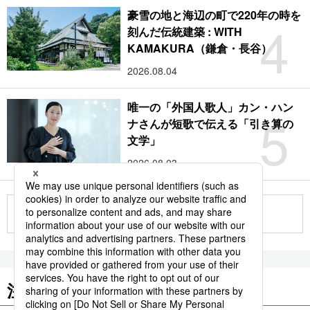
豪雪の地と海辺の町で220年の時を
4
刻んだ伝統建築 : WITH
KAMAKURA（鎌倉・長谷）
2026.08.04
唯一の「外国人歌人」カン・ハン
5
ナさんが短歌で伝える「引き算の
文学」
2026.08.03
もっと見る
注目のキーワード