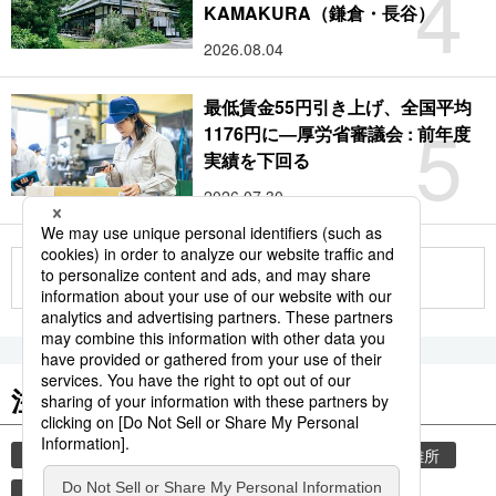
4
KAMAKURA（鎌倉・長谷）
2026.08.04
最低賃金55円引き上げ、全国平均
5
1176円に―厚労省審議会 : 前年度
実績を下回る
2026.07.30
もっと見る
注目のキーワード
共同通信ニュース
気象・災害
災害
避難所
自然災害
観光
気象庁
旅