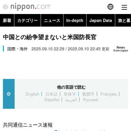
新着
カテゴリー
ニュース
In-depth
Japan Data
旅と暮
English
政治・外交
Topics
中国との紛争望まないと米国防長官
简体字
News
経済・ビジネス
国際・海外
2025.09.10 22:29 / 2025.09.10 22:45
Images
更新
繁體字
from Japan
カテゴリー
国際・海外
People
Français
政治・外交
ニュース
社会
東京
Español
他の言語で読む
経済・ビジネス
トップ
In-depth
文化
お知らせ
English
日本語
简体字
繁體字
Français
العربية
Español
العربية
Русский
国際
アーカイブ
Japan Data
科学・技術
Русский
社会
旅と暮らし
暮らし
共同通信ニュース速報