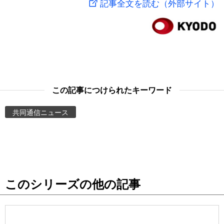
記事全文を読む（外部サイト）
スポーツ・東京2020
文化
動画/Live
科学・技術
Books
暮らし
Cinema
この記事につけられたキーワード
スポーツ・東京2020
Topics
共同通信ニュース
Images
People
このシリーズの他の記事
東京
お知らせ