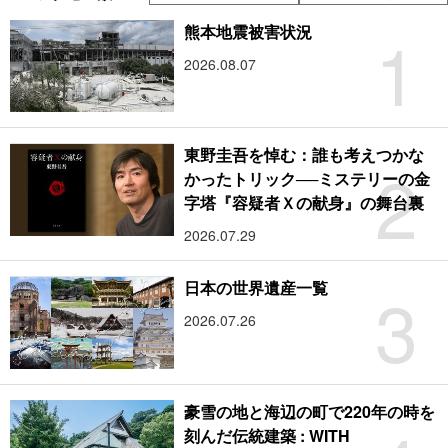
1
熊本地震被害状況
2026.08.07
東野圭吾を悼む：誰も考えつかな
2
かったトリック──ミステリーの金
字塔『容疑者Ｘの献身』の舞台裏
2026.07.29
3
日本の世界遺産一覧
2026.07.26
豪雪の地と海辺の町で220年の時を
刻んだ伝統建築 : WITH