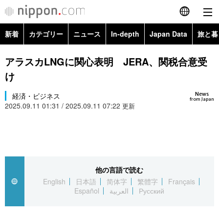
新着
カテゴリー
ニュース
In-depth
Japan Data
旅と暮
English
政治・外交
Topics
アラスカLNGに関心表明 JERA、関税合意受
简体字
け
経済・ビジネス
Images
繁體字
カテゴリー
News
経済・ビジネス
from Japan
2025.09.11 01:31 / 2025.09.11 07:22
国際・海外
更新
People
Français
政治・外交
ニュース
社会
東京
Español
経済・ビジネス
トップ
In-depth
文化
お知らせ
العربية
他の言語で読む
国際
アーカイブ
Japan Data
科学・技術
English
日本語
简体字
繁體字
Français
Русский
Español
العربية
Русский
社会
旅と暮らし
暮らし