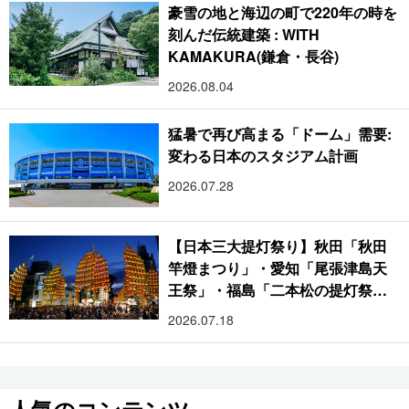
豪雪の地と海辺の町で220年の時を
刻んだ伝統建築 : WITH
KAMAKURA(鎌倉・長谷)
2026.08.04
猛暑で再び高まる「ドーム」需要:
変わる日本のスタジアム計画
2026.07.28
【日本三大提灯祭り】秋田「秋田
竿燈まつり」・愛知「尾張津島天
王祭」・福島「二本松の提灯祭
り」:おびただしい灯火が夜空を照
2026.07.18
らす光の祭典