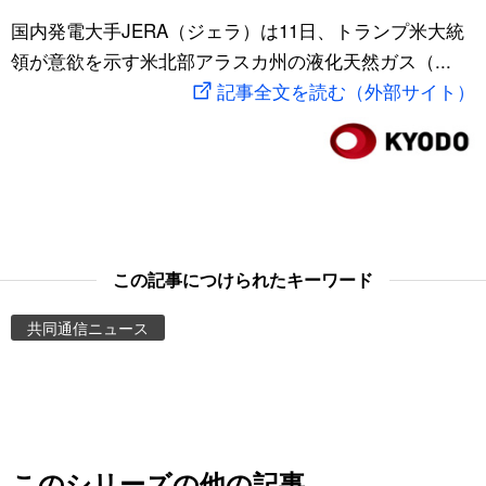
スポーツ・東京2020
国内発電大手JERA（ジェラ）は11日、トランプ米大統
文化
動画/Live
領が意欲を示す米北部アラスカ州の液化天然ガス（...
記事全文を読む（外部サイト）
科学・技術
Books
暮らし
Cinema
スポーツ・東京2020
Topics
Images
この記事につけられたキーワード
共同通信ニュース
People
東京
お知らせ
このシリーズの他の記事