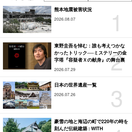
1
熊本地震被害状況
2026.08.07
東野圭吾を悼む：誰も考えつかな
2
かったトリック──ミステリーの金
字塔『容疑者Ｘの献身』の舞台裏
2026.07.29
3
日本の世界遺産一覧
2026.07.26
豪雪の地と海辺の町で220年の時を
刻んだ伝統建築 : WITH