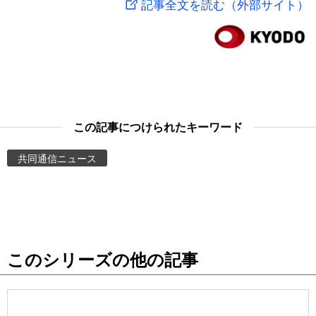
記事全文を読む（外部サイト）
スポーツ・東京2020
文化
動画/Live
科学・技術
Books
暮らし
Cinema
この記事につけられたキーワード
スポーツ・東京2020
Topics
共同通信ニュース
Images
People
このシリーズの他の記事
東京
お知らせ