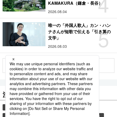
4
KAMAKURA（鎌倉・長谷）
2026.08.04
唯一の「外国人歌人」カン・ハン
5
ナさんが短歌で伝える「引き算の
文学」
2026.08.03
もっと見る
注目のキーワード
共同通信ニュース
時事通信ニュース
観光
世界遺産
環境・自然・生物
ユネスコ
旅