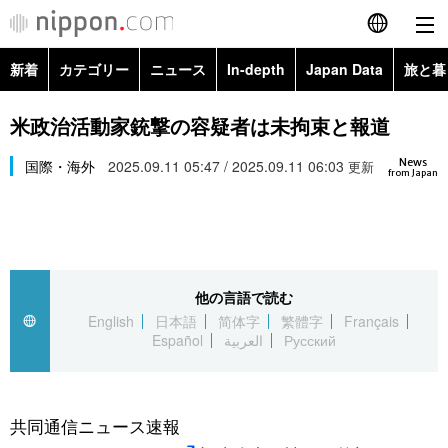
新着
カテゴリー
ニュース
In-depth
Japan Data
旅と暮
English
政治・外交
Topics
米政治活動家銃撃の容疑者は未拘束と報道
简体字
News
経済・ビジネス
国際・海外
2025.09.11 05:47 / 2025.09.11 06:03
Images
更新
繁體字
from Japan
カテゴリー
国際・海外
People
Français
政治・外交
ニュース
社会
東京
Español
他の言語で読む
経済・ビジネス
トップ
In-depth
文化
お知らせ
English
日本語
简体字
繁體字
Français
العربية
Español
العربية
Русский
国際
アーカイブ
Japan Data
科学・技術
Русский
社会
旅と暮らし
暮らし
共同通信ニュース速報