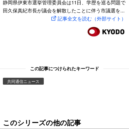
静岡県伊東市選挙管理委員会は11日、学歴を巡る問題で
スポーツ・東京2020
文化
動画/Live
田久保真紀市長が議会を解散したことに伴う市議選を...
記事全文を読む（外部サイト）
科学・技術
Books
暮らし
Cinema
スポーツ・東京2020
Topics
この記事につけられたキーワード
Images
共同通信ニュース
People
東京
このシリーズの他の記事
お知らせ