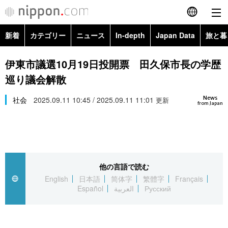
新着
カテゴリー
ニュース
In-depth
Japan Data
旅と暮
English
政治・外交
Topics
伊東市議選10月19日投開票 田久保市長の学歴
简体字
巡り議会解散
経済・ビジネス
Images
繁體字
カテゴリー
News
社会
2025.09.11 10:45 / 2025.09.11 11:01
更新
from Japan
国際・海外
People
Français
政治・外交
ニュース
社会
東京
Español
経済・ビジネス
トップ
In-depth
文化
お知らせ
العربية
他の言語で読む
English
日本語
简体字
繁體字
Français
国際
アーカイブ
Japan Data
科学・技術
Español
العربية
Русский
Русский
社会
旅と暮らし
暮らし