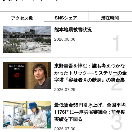
SNSシェア
滞在時間
アクセス数
1
熊本地震被害状況
2026.08.06
東野圭吾を悼む：誰も考えつかな
2
かったトリック──ミステリーの金
字塔『容疑者Ｘの献身』の舞台裏
2026.07.29
最低賃金55円引き上げ、全国平均
3
1176円に―厚労省審議会 : 前年度
実績を下回る
2026.07.30