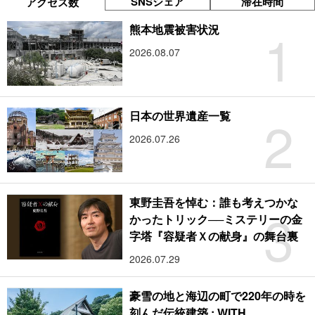
SNSシェア
滞在時間
アクセス数
1
熊本地震被害状況
2026.08.07
2
日本の世界遺産一覧
2026.07.26
東野圭吾を悼む：誰も考えつかな
3
かったトリック──ミステリーの金
字塔『容疑者Ｘの献身』の舞台裏
2026.07.29
豪雪の地と海辺の町で220年の時を
刻んだ伝統建築 : WITH