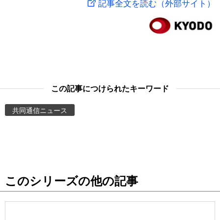
記事全文を読む（外部サイト）
スポーツ・東京2020
文化
動画/Live
科学・技術
Books
暮らし
Cinema
この記事につけられたキーワード
スポーツ・東京2020
Topics
共同通信ニュース
Images
People
このシリーズの他の記事
東京
お知らせ