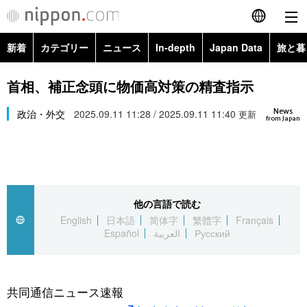
新着
カテゴリー
ニュース
In-depth
Japan Data
旅と暮
English
政治・外交
Topics
首相、補正念頭に物価高対策の精査指示
简体字
News
経済・ビジネス
政治・外交
2025.09.11 11:28 / 2025.09.11 11:40
Images
更新
繁體字
from Japan
カテゴリー
国際・海外
People
Français
政治・外交
ニュース
社会
東京
Español
他の言語で読む
経済・ビジネス
トップ
In-depth
文化
お知らせ
English
日本語
简体字
繁體字
Français
العربية
Español
العربية
Русский
国際
アーカイブ
Japan Data
科学・技術
Русский
社会
旅と暮らし
暮らし
共同通信ニュース速報