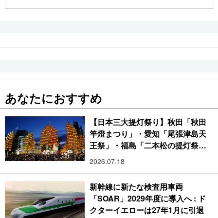
公式SNS
あなたにおすすめ
【日本三大提灯祭り】秋田「秋田
竿燈まつり」・愛知「尾張津島天
王祭」・福島「二本松の提灯祭
り」:おびただしい灯火が夜空を照
2026.07.18
らす光の祭典
新幹線に新たな検査用車両
「SOAR」2029年度に導入へ : ド
クターイエローは27年1月に引退