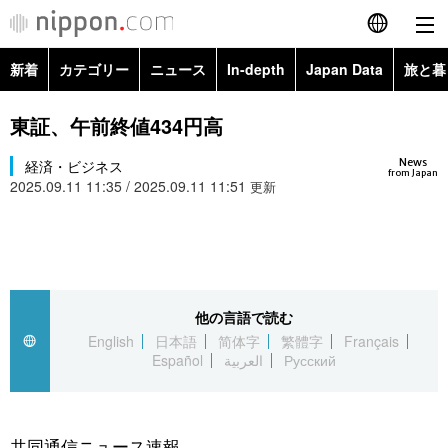
新着
カテゴリー
ニュース
In-depth
Japan Data
旅と暮
English
政治・外交
Topics
東証、午前終値434円高
简体字
News
経済・ビジネス
経済・ビジネス
Images
繁體字
from Japan
2025.09.11 11:35 / 2025.09.11 11:51
更新
カテゴリー
国際・海外
People
Français
政治・外交
ニュース
社会
東京
Español
経済・ビジネス
トップ
In-depth
他の言語で読む
文化
お知らせ
العربية
English
日本語
简体字
繁體字
Français
Español
العربية
Русский
国際
アーカイブ
Japan Data
科学・技術
Русский
社会
旅と暮らし
暮らし
共同通信ニュース速報