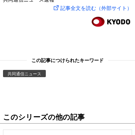
記事全文を読む（外部サイト）
スポーツ・東京2020
文化
動画/Live
科学・技術
Books
暮らし
Cinema
この記事につけられたキーワード
スポーツ・東京2020
Topics
共同通信ニュース
Images
People
東京
このシリーズの他の記事
お知らせ