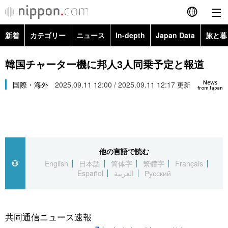
新着
カテゴリー
ニュース
In-depth
Japan Data
旅と暮
English
政治・外交
Topics
韓国チャーター機に邦人3人同乗予定と報道
简体字
News
経済・ビジネス
国際・海外
2025.09.11 12:00 / 2025.09.11 12:17
Images
更新
繁體字
from Japan
カテゴリー
国際・海外
People
Français
政治・外交
ニュース
社会
東京
Español
他の言語で読む
経済・ビジネス
トップ
In-depth
文化
お知らせ
English
日本語
简体字
繁體字
Français
العربية
Español
العربية
Русский
国際
アーカイブ
Japan Data
科学・技術
Русский
社会
旅と暮らし
暮らし
共同通信ニュース速報