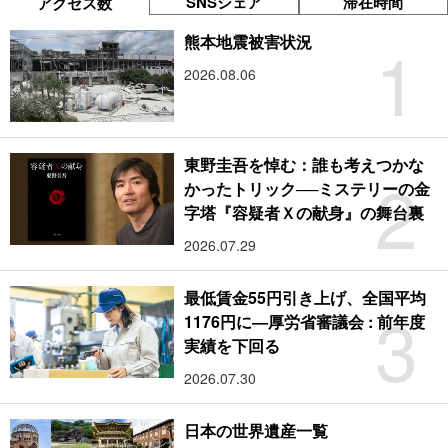
SNSシェア
滞在時間
アクセス数
1
熊本地震被害状況
2026.08.06
東野圭吾を悼む：誰も考えつかな
2
かったトリック──ミステリーの金
字塔『容疑者Ｘの献身』の舞台裏
2026.07.29
最低賃金55円引き上げ、全国平均
3
1176円に―厚労省審議会 : 前年度
実績を下回る
2026.07.30
日本の世界遺産一覧