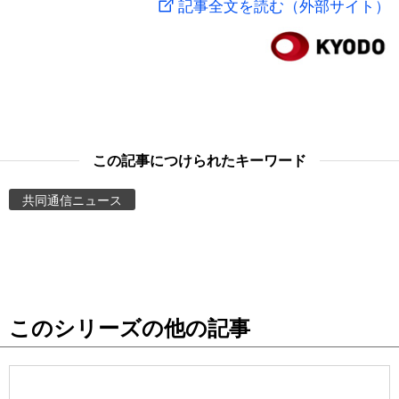
記事全文を読む（外部サイト）
スポーツ・東京2020
文化
動画/Live
科学・技術
Books
暮らし
Cinema
この記事につけられたキーワード
スポーツ・東京2020
Topics
共同通信ニュース
Images
People
このシリーズの他の記事
東京
お知らせ