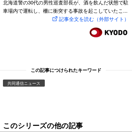
北海道警の30代の男性巡査部長が、酒を飲んだ状態で駐
スポーツ・東京2020
文化
動画/Live
車場内で運転し、柵に衝突する事故を起こしていたこ...
記事全文を読む（外部サイト）
科学・技術
Books
暮らし
Cinema
スポーツ・東京2020
Topics
この記事につけられたキーワード
Images
共同通信ニュース
People
東京
このシリーズの他の記事
お知らせ