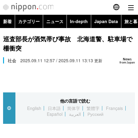
新着
カテゴリー
ニュース
In-depth
Japan Data
旅と暮
English
政治・外交
Topics
巡査部長が酒気帯び事故 北海道警、駐車場で
简体字
柵衝突
経済・ビジネス
Images
繁體字
カテゴリー
News
社会
2025.09.11 12:57 / 2025.09.11 13:13
更新
from Japan
国際・海外
People
Français
政治・外交
ニュース
社会
東京
Español
経済・ビジネス
トップ
In-depth
文化
お知らせ
العربية
他の言語で読む
English
日本語
简体字
繁體字
Français
国際
アーカイブ
Japan Data
科学・技術
Español
العربية
Русский
Русский
社会
旅と暮らし
暮らし