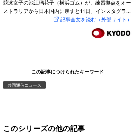
競泳女子の池江璃花子（横浜ゴム）が、練習拠点をオー
スポーツ・東京2020
文化
動画/Live
ストラリアから日本国内に戻すと11日、インスタグラ...
記事全文を読む（外部サイト）
科学・技術
Books
暮らし
Cinema
スポーツ・東京2020
Topics
この記事につけられたキーワード
Images
共同通信ニュース
People
東京
このシリーズの他の記事
お知らせ