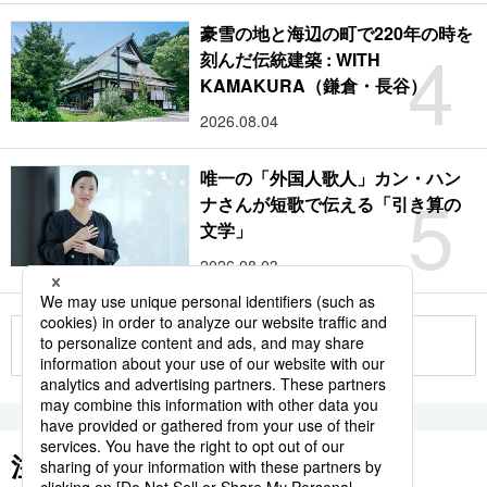
豪雪の地と海辺の町で220年の時を
4
刻んだ伝統建築 : WITH
KAMAKURA（鎌倉・長谷）
2026.08.04
唯一の「外国人歌人」カン・ハン
5
ナさんが短歌で伝える「引き算の
文学」
2026.08.03
もっと見る
注目のキーワード