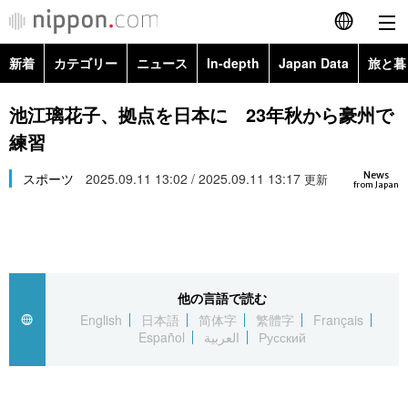
新着
カテゴリー
ニュース
In-depth
Japan Data
旅と暮
English
政治・外交
Topics
池江璃花子、拠点を日本に 23年秋から豪州で
简体字
練習
経済・ビジネス
Images
繁體字
カテゴリー
News
スポーツ
2025.09.11 13:02 / 2025.09.11 13:17
更新
from Japan
国際・海外
People
Français
政治・外交
ニュース
社会
東京
Español
経済・ビジネス
トップ
In-depth
文化
お知らせ
العربية
他の言語で読む
English
日本語
简体字
繁體字
Français
国際
アーカイブ
Japan Data
科学・技術
Español
العربية
Русский
Русский
社会
旅と暮らし
暮らし