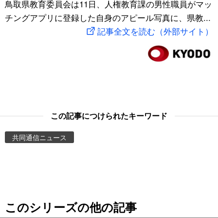
鳥取県教育委員会は11日、人権教育課の男性職員がマッ
スポーツ・東京2020
文化
動画/Live
チングアプリに登録した自身のアピール写真に、県教...
記事全文を読む（外部サイト）
科学・技術
Books
暮らし
Cinema
スポーツ・東京2020
Topics
この記事につけられたキーワード
Images
共同通信ニュース
People
東京
このシリーズの他の記事
お知らせ