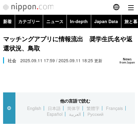
新着
カテゴリー
ニュース
In-depth
Japan Data
旅と暮
English
政治・外交
Topics
マッチングアプリに情報流出 奨学生氏名や返
简体字
還状況、鳥取
経済・ビジネス
Images
繁體字
カテゴリー
News
社会
2025.09.11 17:59 / 2025.09.11 18:25
更新
from Japan
国際・海外
People
Français
政治・外交
ニュース
社会
東京
Español
経済・ビジネス
トップ
In-depth
文化
お知らせ
العربية
他の言語で読む
English
日本語
简体字
繁體字
Français
国際
アーカイブ
Japan Data
科学・技術
Español
العربية
Русский
Русский
社会
旅と暮らし
暮らし