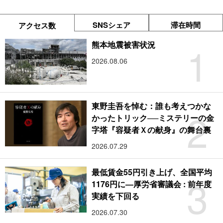
SNSシェア
滞在時間
アクセス数
1
熊本地震被害状況
2026.08.06
東野圭吾を悼む：誰も考えつかな
2
かったトリック──ミステリーの金
字塔『容疑者Ｘの献身』の舞台裏
2026.07.29
最低賃金55円引き上げ、全国平均
3
1176円に―厚労省審議会 : 前年度
実績を下回る
2026.07.30