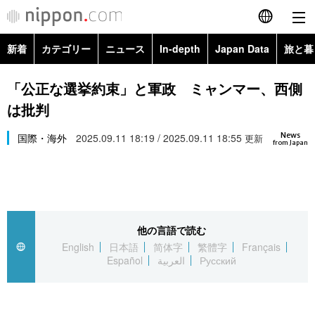
新着
カテゴリー
ニュース
In-depth
Japan Data
旅と暮
English
政治・外交
Topics
「公正な選挙約束」と軍政 ミャンマー、西側
简体字
は批判
経済・ビジネス
Images
繁體字
カテゴリー
News
国際・海外
2025.09.11 18:19 / 2025.09.11 18:55
更新
from Japan
国際・海外
People
Français
政治・外交
ニュース
社会
東京
Español
経済・ビジネス
トップ
In-depth
文化
お知らせ
العربية
他の言語で読む
English
日本語
简体字
繁體字
Français
国際
アーカイブ
Japan Data
科学・技術
Español
العربية
Русский
Русский
社会
旅と暮らし
暮らし