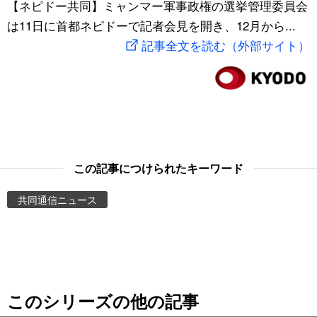
【ネピドー共同】ミャンマー軍事政権の選挙管理委員会
スポーツ・東京2020
文化
動画/Live
は11日に首都ネピドーで記者会見を開き、12月から...
記事全文を読む（外部サイト）
科学・技術
Books
暮らし
Cinema
スポーツ・東京2020
Topics
この記事につけられたキーワード
Images
共同通信ニュース
People
東京
このシリーズの他の記事
お知らせ