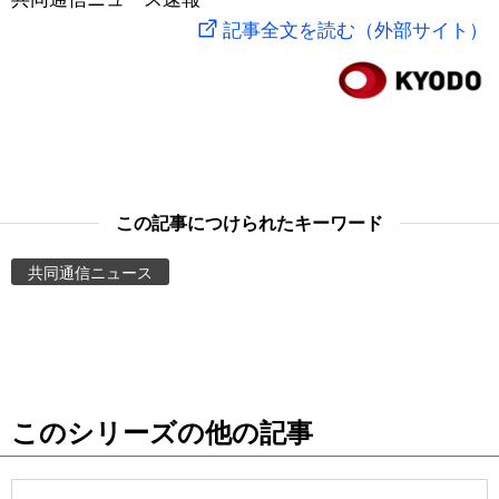
記事全文を読む（外部サイト）
スポーツ・東京2020
文化
動画/Live
科学・技術
Books
暮らし
Cinema
この記事につけられたキーワード
スポーツ・東京2020
Topics
共同通信ニュース
Images
People
東京
このシリーズの他の記事
お知らせ