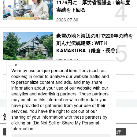
4
1176円に―厚労省審議会 : 前年度
実績を下回る
2026.07.30
豪雪の地と海辺の町で220年の時を
5
刻んだ伝統建築 : WITH
KAMAKURA（鎌倉・長谷）
2026.08.04
もっと見る
注目のキーワード
共同通信ニュース
気象・災害
災害
気象庁