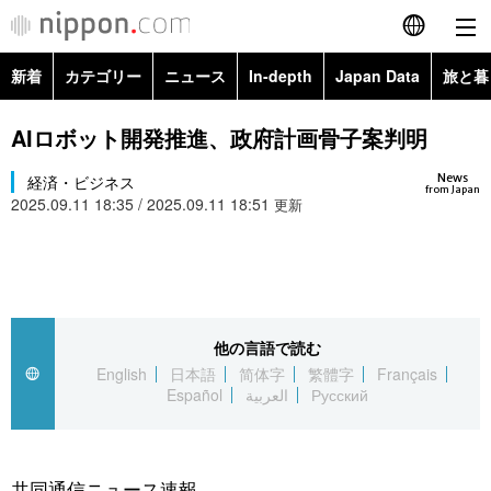
新着
カテゴリー
ニュース
In-depth
Japan Data
旅と暮
English
政治・外交
Topics
AIロボット開発推進、政府計画骨子案判明
简体字
News
経済・ビジネス
経済・ビジネス
Images
繁體字
from Japan
2025.09.11 18:35 / 2025.09.11 18:51
更新
カテゴリー
国際・海外
People
Français
政治・外交
ニュース
社会
東京
Español
経済・ビジネス
トップ
In-depth
他の言語で読む
文化
お知らせ
العربية
English
日本語
简体字
繁體字
Français
Español
العربية
Русский
国際
アーカイブ
Japan Data
科学・技術
Русский
社会
旅と暮らし
暮らし
共同通信ニュース速報