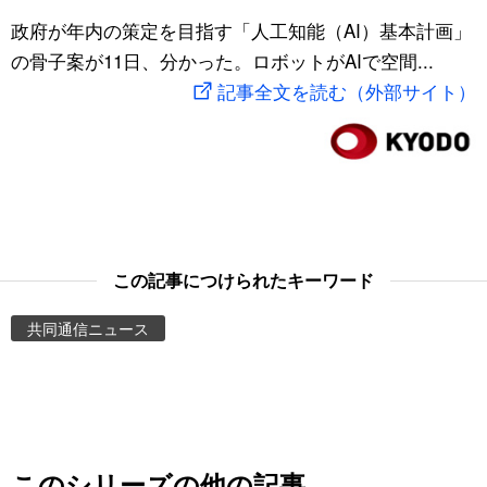
スポーツ・東京2020
政府が年内の策定を目指す「人工知能（AI）基本計画」
文化
動画/Live
の骨子案が11日、分かった。ロボットがAIで空間...
記事全文を読む（外部サイト）
科学・技術
Books
暮らし
Cinema
スポーツ・東京2020
Topics
Images
この記事につけられたキーワード
共同通信ニュース
People
東京
お知らせ
このシリーズの他の記事