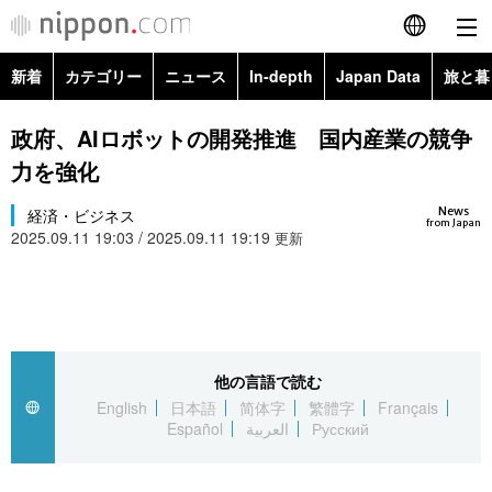
新着
カテゴリー
ニュース
In-depth
Japan Data
旅と暮
English
政治・外交
Topics
政府、AIロボットの開発推進 国内産業の競争
简体字
力を強化
経済・ビジネス
Images
繁體字
カテゴリー
News
経済・ビジネス
from Japan
2025.09.11 19:03 / 2025.09.11 19:19
国際・海外
更新
People
Français
政治・外交
ニュース
社会
東京
Español
経済・ビジネス
トップ
In-depth
文化
お知らせ
العربية
他の言語で読む
国際
アーカイブ
Japan Data
科学・技術
English
日本語
简体字
繁體字
Français
Русский
Español
العربية
Русский
社会
旅と暮らし
暮らし