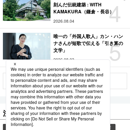
4
刻んだ伝統建築 : WITH
KAMAKURA（鎌倉・長谷）
2026.08.04
唯一の「外国人歌人」カン・ハン
5
ナさんが短歌で伝える「引き算の
文学」
2026.08.03
もっと見る
注目のキーワード
共同通信ニュース
観光
気象・災害
災害