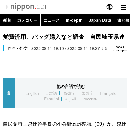
新着
カテゴリー
ニュース
In-depth
Japan Data
旅と暮
English
政治・外交
Topics
党費流用、バッグ購入など調査 自民埼玉県連
简体字
News
経済・ビジネス
政治・外交
2025.09.11 19:10 / 2025.09.11 19:27
Images
更新
繁體字
from Japan
カテゴリー
国際・海外
People
Français
政治・外交
ニュース
社会
東京
Español
他の言語で読む
経済・ビジネス
トップ
In-depth
文化
お知らせ
English
日本語
简体字
繁體字
Français
العربية
Español
العربية
Русский
国際
アーカイブ
Japan Data
科学・技術
Русский
社会
旅と暮らし
暮らし
自民党埼玉県連幹事長の小谷野五雄県議（69）が、県連