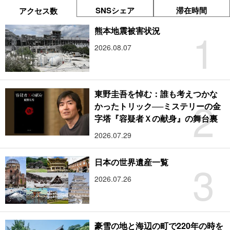
SNSシェア
滞在時間
アクセス数
1
熊本地震被害状況
2026.08.07
東野圭吾を悼む：誰も考えつかな
2
かったトリック──ミステリーの金
字塔『容疑者Ｘの献身』の舞台裏
2026.07.29
3
日本の世界遺産一覧
2026.07.26
豪雪の地と海辺の町で220年の時を