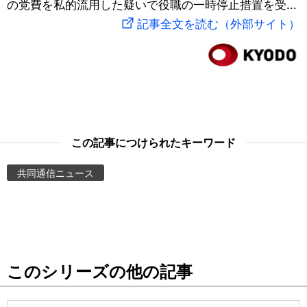
の党費を私的流用した疑いで役職の一時停止措置を受...
スポーツ・東京2020
文化
動画/Live
記事全文を読む（外部サイト）
科学・技術
Books
暮らし
Cinema
スポーツ・東京2020
Topics
この記事につけられたキーワード
共同通信ニュース
Images
People
東京
このシリーズの他の記事
お知らせ