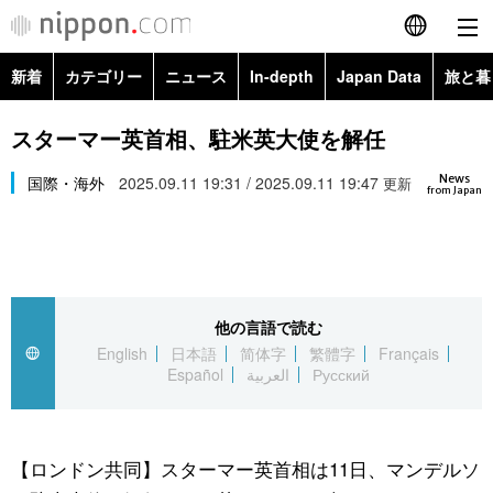
新着
カテゴリー
ニュース
In-depth
Japan Data
旅と暮
English
政治・外交
Topics
スターマー英首相、駐米英大使を解任
简体字
News
経済・ビジネス
国際・海外
2025.09.11 19:31 / 2025.09.11 19:47
Images
更新
繁體字
from Japan
カテゴリー
国際・海外
People
Français
政治・外交
ニュース
社会
東京
Español
他の言語で読む
経済・ビジネス
トップ
In-depth
文化
お知らせ
English
日本語
简体字
繁體字
Français
العربية
Español
العربية
Русский
国際
アーカイブ
Japan Data
科学・技術
Русский
社会
旅と暮らし
暮らし
【ロンドン共同】スターマー英首相は11日、マンデルソ