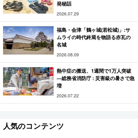
発秘話
2026.07.29
福島・会津「鶴ヶ城(若松城)」:サ
ムライの時代終焉を物語る赤瓦の
名城
2026.08.09
熱中症の搬送、1週間で1万人突破
―総務省消防庁 : 災害級の暑さで急
増
2026.07.22
人気のコンテンツ