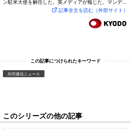
ン駐米大使を解任した。英メディアが報じた。マンデ...
スポーツ・東京2020
文化
動画/Live
記事全文を読む（外部サイト）
科学・技術
Books
暮らし
Cinema
スポーツ・東京2020
Topics
この記事につけられたキーワード
共同通信ニュース
Images
People
東京
このシリーズの他の記事
お知らせ