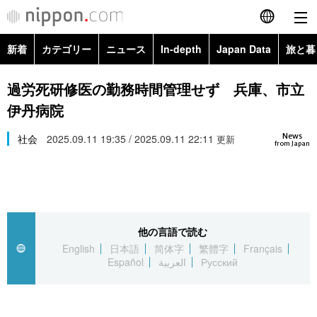
新着
カテゴリー
ニュース
In-depth
Japan Data
旅と暮
English
政治・外交
Topics
過労死研修医の勤務時間管理せず 兵庫、市立
简体字
伊丹病院
経済・ビジネス
Images
繁體字
カテゴリー
News
社会
2025.09.11 19:35 / 2025.09.11 22:11
更新
from Japan
国際・海外
People
Français
政治・外交
ニュース
社会
東京
Español
経済・ビジネス
トップ
In-depth
文化
お知らせ
العربية
他の言語で読む
English
日本語
简体字
繁體字
Français
国際
アーカイブ
Japan Data
科学・技術
Español
العربية
Русский
Русский
社会
旅と暮らし
暮らし