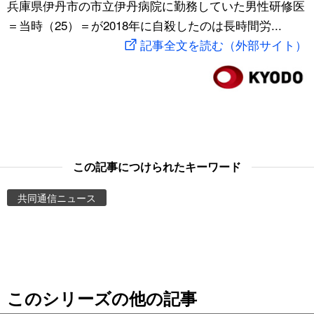
兵庫県伊丹市の市立伊丹病院に勤務していた男性研修医
スポーツ・東京2020
文化
動画/Live
＝当時（25）＝が2018年に自殺したのは長時間労...
記事全文を読む（外部サイト）
科学・技術
Books
暮らし
Cinema
スポーツ・東京2020
Topics
この記事につけられたキーワード
Images
共同通信ニュース
People
東京
このシリーズの他の記事
お知らせ