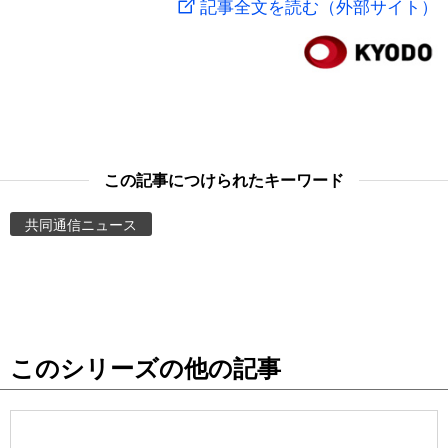
記事全文を読む（外部サイト）
スポーツ・東京2020
文化
動画/Live
科学・技術
Books
暮らし
Cinema
この記事につけられたキーワード
スポーツ・東京2020
Topics
共同通信ニュース
Images
People
このシリーズの他の記事
東京
お知らせ