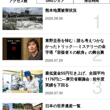
SNSシェア
滞在時間
アクセス数
1
熊本地震被害状況
2026.08.06
東野圭吾を悼む：誰も考えつかな
2
かったトリック──ミステリーの金
字塔『容疑者Ｘの献身』の舞台裏
2026.07.29
最低賃金55円引き上げ、全国平均
3
1176円に―厚労省審議会 : 前年度
実績を下回る
2026.07.30
日本の世界遺産一覧