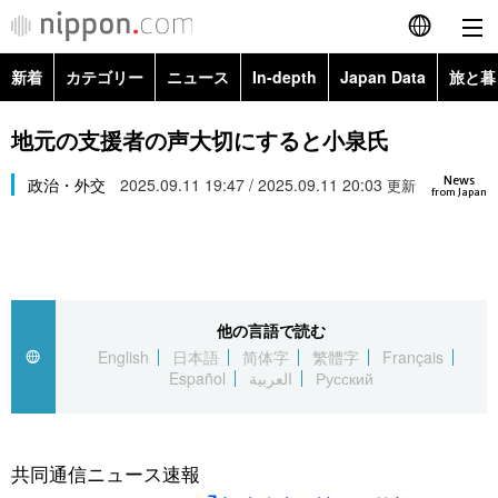
新着
カテゴリー
ニュース
In-depth
Japan Data
旅と暮
English
政治・外交
Topics
地元の支援者の声大切にすると小泉氏
简体字
News
経済・ビジネス
政治・外交
2025.09.11 19:47 / 2025.09.11 20:03
Images
更新
繁體字
from Japan
カテゴリー
国際・海外
People
Français
政治・外交
ニュース
社会
東京
Español
他の言語で読む
経済・ビジネス
トップ
In-depth
文化
お知らせ
English
日本語
简体字
繁體字
Français
العربية
Español
العربية
Русский
国際
アーカイブ
Japan Data
科学・技術
Русский
社会
旅と暮らし
暮らし
共同通信ニュース速報