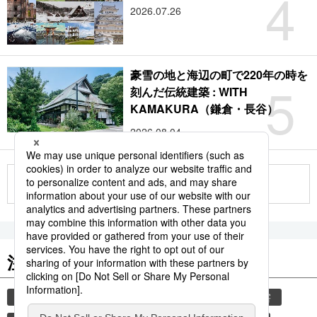
4
2026.07.26
豪雪の地と海辺の町で220年の時を
5
刻んだ伝統建築 : WITH
KAMAKURA（鎌倉・長谷）
2026.08.04
もっと見る
注目のキーワード
共同通信ニュース
和食
気象・災害
災害