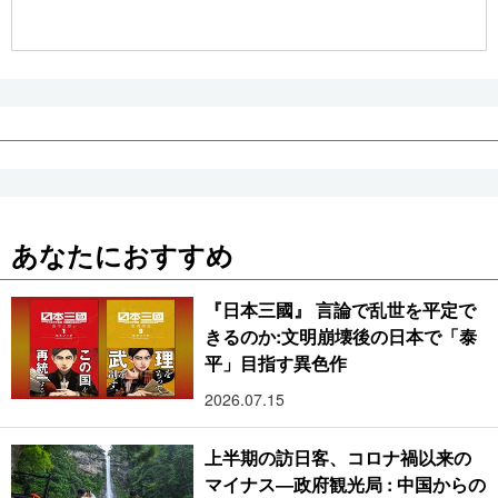
公式SNS
あなたにおすすめ
『日本三國』 言論で乱世を平定で
きるのか:文明崩壊後の日本で「泰
平」目指す異色作
2026.07.15
上半期の訪日客、コロナ禍以来の
マイナス―政府観光局 : 中国からの