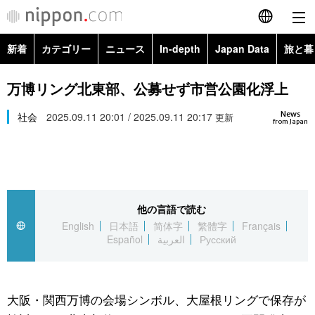
新着
カテゴリー
ニュース
In-depth
Japan Data
旅と暮
English
政治・外交
Topics
万博リング北東部、公募せず市営公園化浮上
简体字
News
経済・ビジネス
社会
2025.09.11 20:01 / 2025.09.11 20:17
Images
更新
繁體字
from Japan
カテゴリー
国際・海外
People
Français
政治・外交
ニュース
社会
東京
Español
他の言語で読む
経済・ビジネス
トップ
In-depth
文化
お知らせ
English
日本語
简体字
繁體字
Français
العربية
Español
العربية
Русский
国際
アーカイブ
Japan Data
科学・技術
Русский
社会
旅と暮らし
暮らし
大阪・関西万博の会場シンボル、大屋根リングで保存が