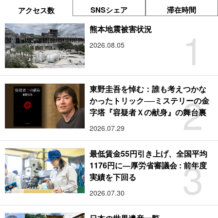
SNSシェア
滞在時間
アクセス数
1
熊本地震被害状況
2026.08.05
東野圭吾を悼む：誰も考えつかな
2
かったトリック──ミステリーの金
字塔『容疑者Ｘの献身』の舞台裏
2026.07.29
最低賃金55円引き上げ、全国平均
3
1176円に―厚労省審議会 : 前年度
実績を下回る
2026.07.30