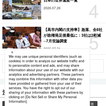
4
日本の世界遺産一覧
2026.07.26
【高市内閣の支持率】急落、全8社
5
が政権発足後最低に：3社は2桁減
─7月世論調査
2026.07.31
もっと見る
注目のキーワード
共同通信ニュース
気象・災害
気象庁
災害