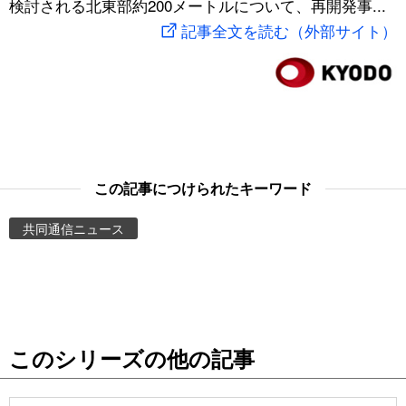
検討される北東部約200メートルについて、再開発事...
スポーツ・東京2020
文化
動画/Live
記事全文を読む（外部サイト）
科学・技術
Books
暮らし
Cinema
スポーツ・東京2020
Topics
この記事につけられたキーワード
共同通信ニュース
Images
People
東京
このシリーズの他の記事
お知らせ