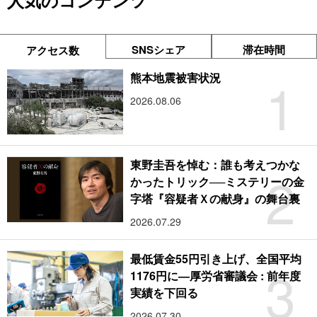
人気のコンテンツ
SNSシェア
滞在時間
アクセス数
1
熊本地震被害状況
2026.08.06
東野圭吾を悼む：誰も考えつかな
2
かったトリック──ミステリーの金
字塔『容疑者Ｘの献身』の舞台裏
2026.07.29
最低賃金55円引き上げ、全国平均
3
1176円に―厚労省審議会 : 前年度
実績を下回る
2026.07.30