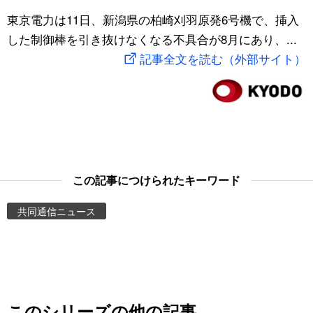
スポーツ・東京2020
東京電力は11日、新潟県の柏崎刈羽原発6号機で、挿入
文化
動画/Live
した制御棒を引き抜けなくなる不具合が8月にあり、...
記事全文を読む（外部サイト）
科学・技術
Books
暮らし
Cinema
スポーツ・東京2020
Topics
Images
この記事につけられたキーワード
共同通信ニュース
People
東京
お知らせ
このシリーズの他の記事