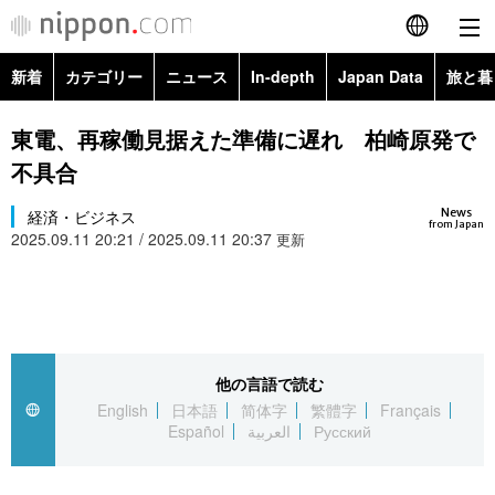
新着
カテゴリー
ニュース
In-depth
Japan Data
旅と暮
English
政治・外交
Topics
東電、再稼働見据えた準備に遅れ 柏崎原発で
简体字
不具合
経済・ビジネス
Images
繁體字
カテゴリー
News
経済・ビジネス
from Japan
2025.09.11 20:21 / 2025.09.11 20:37
国際・海外
更新
People
Français
政治・外交
ニュース
社会
東京
Español
経済・ビジネス
トップ
In-depth
文化
お知らせ
العربية
他の言語で読む
国際
アーカイブ
Japan Data
科学・技術
English
日本語
简体字
繁體字
Français
Русский
Español
العربية
Русский
社会
旅と暮らし
暮らし