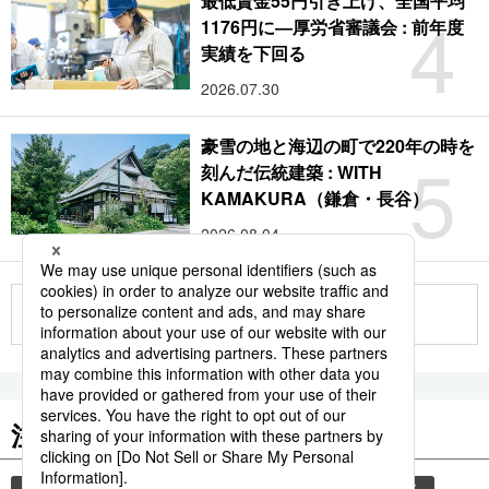
最低賃金55円引き上げ、全国平均
4
1176円に―厚労省審議会 : 前年度
実績を下回る
2026.07.30
豪雪の地と海辺の町で220年の時を
5
刻んだ伝統建築 : WITH
KAMAKURA（鎌倉・長谷）
2026.08.04
もっと見る
注目のキーワード