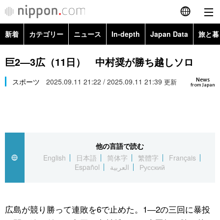
新着
カテゴリー
ニュース
In-depth
Japan Data
旅と暮
English
政治・外交
Topics
巨2―3広（11日） 中村奨が勝ち越しソロ
简体字
News
経済・ビジネス
スポーツ
2025.09.11 21:22 / 2025.09.11 21:39
Images
更新
繁體字
from Japan
カテゴリー
国際・海外
People
Français
政治・外交
ニュース
社会
東京
Español
他の言語で読む
経済・ビジネス
トップ
In-depth
文化
お知らせ
English
日本語
简体字
繁體字
Français
العربية
Español
العربية
Русский
国際
アーカイブ
Japan Data
科学・技術
Русский
社会
旅と暮らし
暮らし
広島が競り勝って連敗を6で止めた。1―2の三回に暴投