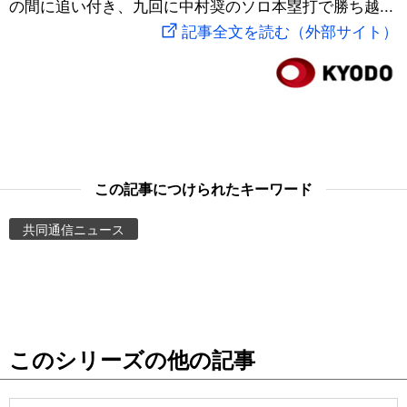
の間に追い付き、九回に中村奨のソロ本塁打で勝ち越...
スポーツ・東京2020
文化
動画/Live
記事全文を読む（外部サイト）
科学・技術
Books
暮らし
Cinema
スポーツ・東京2020
Topics
この記事につけられたキーワード
共同通信ニュース
Images
People
東京
このシリーズの他の記事
お知らせ