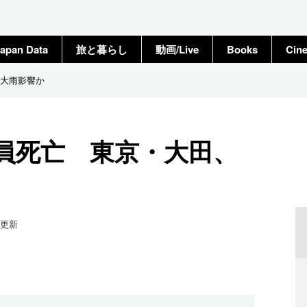
apan Data
旅と暮らし
動画/Live
Books
Cin
大雨影響か
員死亡 東京・大田、
更新