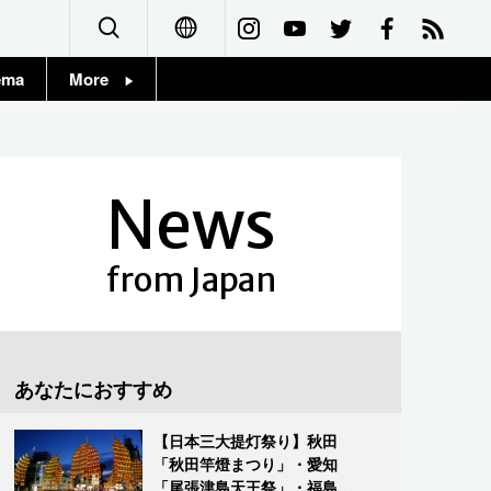
ema
More
English
Topics
简体字
Images
News
繁體字
People
Français
from Japan
東京
Español
お知らせ
العربية
あなたにおすすめ
Русский
【日本三大提灯祭り】秋田
「秋田竿燈まつり」・愛知
「尾張津島天王祭」・福島