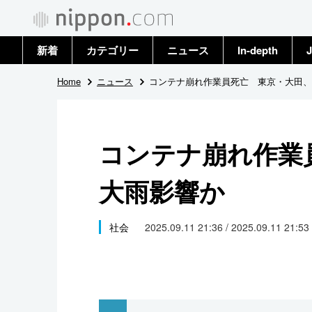
新着
カテゴリー
ニュース
In-depth
J
政治・外交
トップ
Home
ニュース
コンテナ崩れ作業員死亡 東京・大田、
経済・ビジネス
アーカイブ
コンテナ崩れ作業
国際
大雨影響か
社会
文化
社会
2025.09.11 21:36 / 2025.09.11 21:53
科学・技術
暮らし