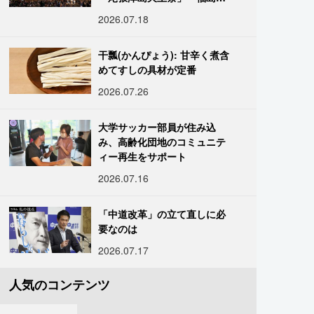
「二本松の提灯祭り」:おびた
2026.07.18
だしい灯火が夜空を照らす光
の祭典
干瓢(かんぴょう): 甘辛く煮含
めてすしの具材が定番
2026.07.26
大学サッカー部員が住み込
み、高齢化団地のコミュニテ
ィー再生をサポート
2026.07.16
「中道改革」の立て直しに必
要なのは
2026.07.17
人気のコンテンツ