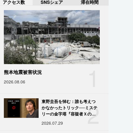
アクセス数
SNSシェア
滞在時間
1
熊本地震被害状況
2026.08.06
2
東野圭吾を悼む：誰も考えつ
かなかったトリック──ミステ
リーの金字塔『容疑者Ｘの献
身』の舞台裏
2026.07.29