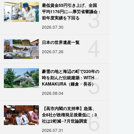
3
最低賃金55円引き上げ、全国
平均1176円に―厚労省審議会 :
前年度実績を下回る
2026.07.30
4
日本の世界遺産一覧
2026.07.26
5
豪雪の地と海辺の町で220年の
時を刻んだ伝統建築 : WITH
KAMAKURA（鎌倉・長谷）
2026.08.04
6
【高市内閣の支持率】急落、
全8社が政権発足後最低に：3
社は2桁減─7月世論調査
2026.07.31