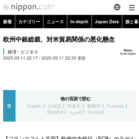
新着
カテゴリー
ニュース
In-depth
Japan Data
旅と暮
English
政治・外交
Topics
欧州中銀総裁、対米貿易関係の悪化懸念
简体字
News
経済・ビジネス
経済・ビジネス
Images
繁體字
from Japan
2025.09.11 22:17 / 2025.09.11 22:33
更新
カテゴリー
国際・海外
People
Français
政治・外交
ニュース
社会
東京
Español
経済・ビジネス
トップ
In-depth
他の言語で読む
文化
お知らせ
العربية
English
日本語
简体字
繁體字
Français
Español
العربية
Русский
国際
アーカイブ
Japan Data
科学・技術
Русский
社会
旅と暮らし
暮らし
【フランクフルト共同】欧州中央銀行（ECB）のラガル