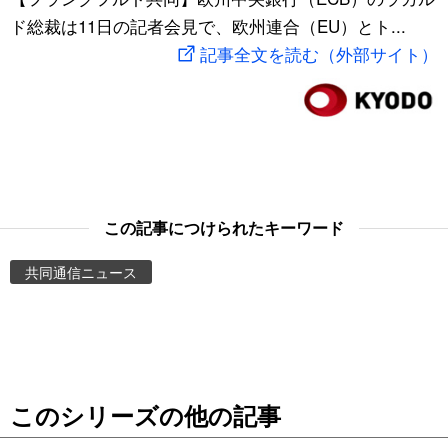
ド総裁は11日の記者会見で、欧州連合（EU）とト...
スポーツ・東京2020
文化
動画/Live
記事全文を読む（外部サイト）
科学・技術
Books
暮らし
Cinema
スポーツ・東京2020
Topics
この記事につけられたキーワード
Images
共同通信ニュース
People
東京
このシリーズの他の記事
お知らせ