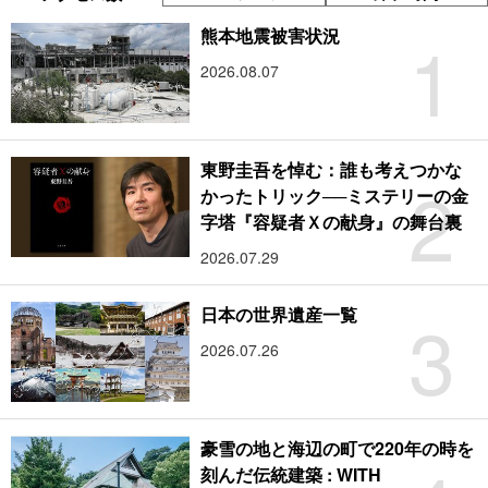
1
熊本地震被害状況
2026.08.07
東野圭吾を悼む：誰も考えつかな
2
かったトリック──ミステリーの金
字塔『容疑者Ｘの献身』の舞台裏
2026.07.29
3
日本の世界遺産一覧
2026.07.26
豪雪の地と海辺の町で220年の時を
刻んだ伝統建築 : WITH