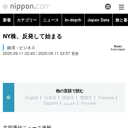
新着
カテゴリー
ニュース
In-depth
Japan Data
旅と暮
English
政治・外交
Topics
NY株、反発して始まる
简体字
News
経済・ビジネス
経済・ビジネス
Images
繁體字
from Japan
2025.09.11 22:40 / 2025.09.11 22:57
更新
カテゴリー
国際・海外
People
Français
政治・外交
ニュース
社会
東京
Español
経済・ビジネス
トップ
In-depth
他の言語で読む
文化
お知らせ
العربية
English
日本語
简体字
繁體字
Français
Español
العربية
Русский
国際
アーカイブ
Japan Data
科学・技術
Русский
社会
旅と暮らし
暮らし
共同通信ニュース速報