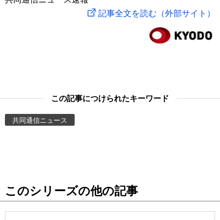
記事全文を読む（外部サイト）
スポーツ・東京2020
文化
動画/Live
科学・技術
Books
暮らし
Cinema
この記事につけられたキーワード
スポーツ・東京2020
Topics
共同通信ニュース
Images
People
東京
このシリーズの他の記事
お知らせ