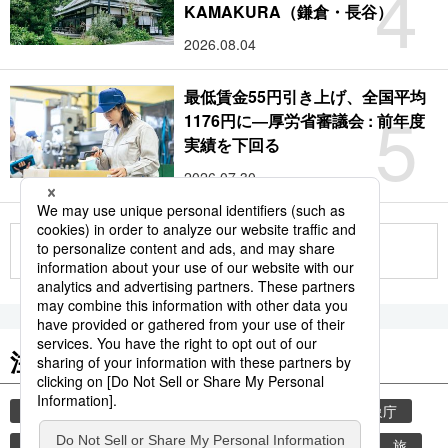
4
KAMAKURA（鎌倉・長谷）
2026.08.04
最低賃金55円引き上げ、全国平均
5
1176円に―厚労省審議会 : 前年度
実績を下回る
2026.07.30
もっと見る
注目のキーワード
共同通信ニュース
気象・災害
災害
気象庁
地震
津波
熊本
熊本地震
観光
旅