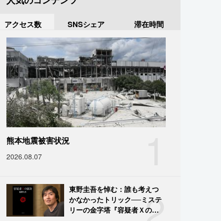
人気のコンテンツ
アクセス数
SNSシェア
滞在時間
1
熊本地震被害状況
2026.08.07
2
東野圭吾を悼む：誰も考えつ
かなかったトリック──ミステ
リーの金字塔『容疑者Ｘの献
身』の舞台裏