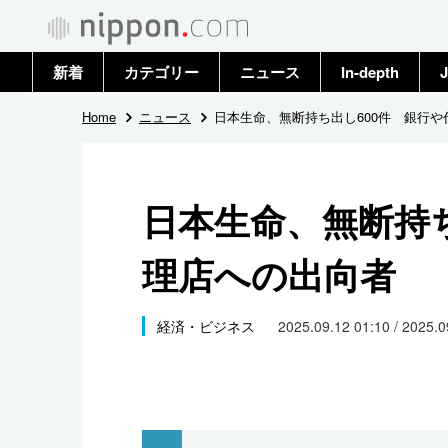
新着
カテゴリー
ニュース
In-depth
J
政治・外交
トップ
Home
ニュース
日本生命、無断持ち出し600件 銀行
経済・ビジネス
アーカイブ
日本生命、無断持ち
国際
理店への出向者
社会
文化
経済・ビジネス
2025.09.12 01:10 / 2025.
科学・技術
暮らし