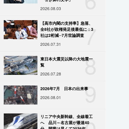
2026.08.03
7
【高市内閣の支持率】急落、
全8社が政権発足後最低に：3
社は2桁減─7月世論調査
2026.07.31
8
東日本大震災以降の大地震一
覧
2026.07.28
9
2026年7月 日本の出来事
2026.08.01
10
リニア中央新幹線、全線着工
へ 品川～名古屋が最速40
分、開業は早くて2036年