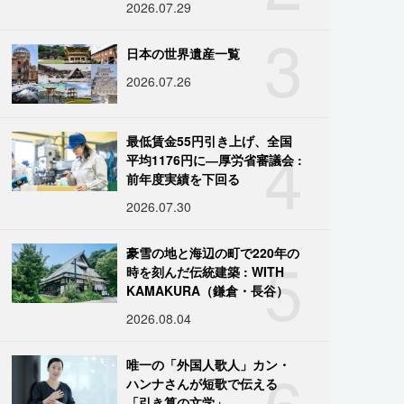
2026.07.29
3
日本の世界遺産一覧
2026.07.26
4
最低賃金55円引き上げ、全国
平均1176円に―厚労省審議会 :
前年度実績を下回る
2026.07.30
5
豪雪の地と海辺の町で220年の
時を刻んだ伝統建築 : WITH
KAMAKURA（鎌倉・長谷）
2026.08.04
6
唯一の「外国人歌人」カン・
ハンナさんが短歌で伝える
「引き算の文学」