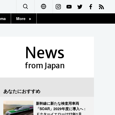
ema
More
English
Topics
简体字
Images
News
繁體字
People
Français
from Japan
東京
Español
お知らせ
العربية
あなたにおすすめ
Русский
新幹線に新たな検査用車両
「SOAR」2029年度に導入へ :
ドクターイエローは27年1月に