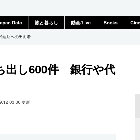
apan Data
旅と暮らし
動画/Live
Books
Cin
や代理店への出向者
出し600件 銀行や代
09.12 03:06
更新