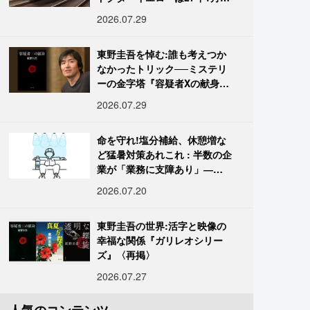
引退
2026.07.29
東野圭吾を悼む:誰も考えつか
なかったトリック──ミステリ
ーの金字塔『容疑者Xの献身』
の舞台裏
2026.07.29
命を守れ!塩分補給、休憩増な
ど猛暑対策あれこれ : 半数の企
業が「業務に支障あり」―帝
国データ
2026.07.20
東野圭吾の世界:活字と映像の
幸福な関係『ガリレオシリー
ズ』〈再掲〉
2026.07.27