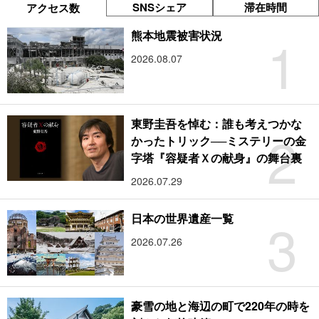
SNSシェア
滞在時間
アクセス数
1
熊本地震被害状況
2026.08.07
東野圭吾を悼む：誰も考えつかな
2
かったトリック──ミステリーの金
字塔『容疑者Ｘの献身』の舞台裏
2026.07.29
3
日本の世界遺産一覧
2026.07.26
豪雪の地と海辺の町で220年の時を