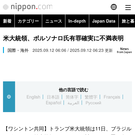
新着
カテゴリー
ニュース
In-depth
Japan Data
旅と暮
English
政治・外交
Topics
米大統領、ボルソナロ氏有罪確実に不満表明
简体字
News
経済・ビジネス
国際・海外
2025.09.12 06:06 / 2025.09.12 06:23
Images
更新
繁體字
from Japan
カテゴリー
国際・海外
People
Français
政治・外交
ニュース
社会
東京
Español
他の言語で読む
経済・ビジネス
トップ
In-depth
文化
お知らせ
English
日本語
简体字
繁體字
Français
العربية
Español
العربية
Русский
国際
アーカイブ
Japan Data
科学・技術
Русский
社会
旅と暮らし
暮らし
【ワシントン共同】トランプ米大統領は11日、ブラジル