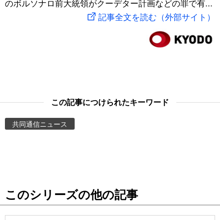
のボルソナロ前大統領がクーデター計画などの罪で有...
スポーツ・東京2020
文化
動画/Live
記事全文を読む（外部サイト）
科学・技術
Books
暮らし
Cinema
スポーツ・東京2020
Topics
この記事につけられたキーワード
共同通信ニュース
Images
People
東京
このシリーズの他の記事
お知らせ