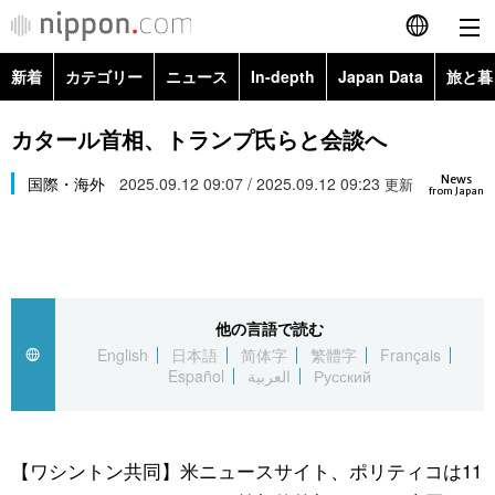
新着
カテゴリー
ニュース
In-depth
Japan Data
旅と暮
English
政治・外交
Topics
カタール首相、トランプ氏らと会談へ
简体字
News
経済・ビジネス
国際・海外
2025.09.12 09:07 / 2025.09.12 09:23
Images
更新
繁體字
from Japan
カテゴリー
国際・海外
People
Français
政治・外交
ニュース
社会
東京
Español
他の言語で読む
経済・ビジネス
トップ
In-depth
文化
お知らせ
English
日本語
简体字
繁體字
Français
العربية
Español
العربية
Русский
国際
アーカイブ
Japan Data
科学・技術
Русский
社会
旅と暮らし
暮らし
【ワシントン共同】米ニュースサイト、ポリティコは11