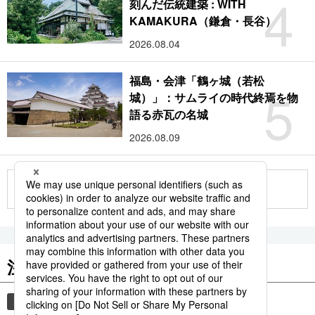
4
刻んだ伝統建築 : WITH
KAMAKURA（鎌倉・長谷）
2026.08.04
福島・会津「鶴ヶ城（若松
5
城）」：サムライの時代終焉を物
語る赤瓦の名城
2026.08.09
もっと見る
注目のキーワード
共同通信ニュース
気象・災害
災害