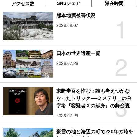
SNSシェア
滞在時間
アクセス数
1
熊本地震被害状況
2026.08.07
2
日本の世界遺産一覧
2026.07.26
東野圭吾を悼む：誰も考えつかな
3
かったトリック──ミステリーの金
字塔『容疑者Ｘの献身』の舞台裏
2026.07.29
豪雪の地と海辺の町で220年の時を