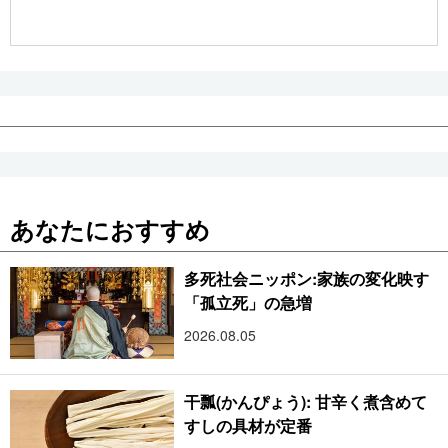
公式SNS
あなたにおすすめ
多死社会ニッポン:家族の変化映す
「孤立死」の急増
2026.08.05
干瓢(かんぴょう): 甘辛く煮含めて
すしの具材が定番