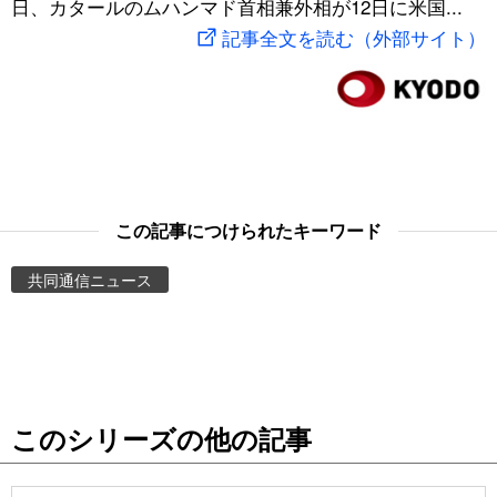
日、カタールのムハンマド首相兼外相が12日に米国...
スポーツ・東京2020
文化
動画/Live
記事全文を読む（外部サイト）
科学・技術
Books
暮らし
Cinema
スポーツ・東京2020
Topics
この記事につけられたキーワード
共同通信ニュース
Images
People
東京
このシリーズの他の記事
お知らせ