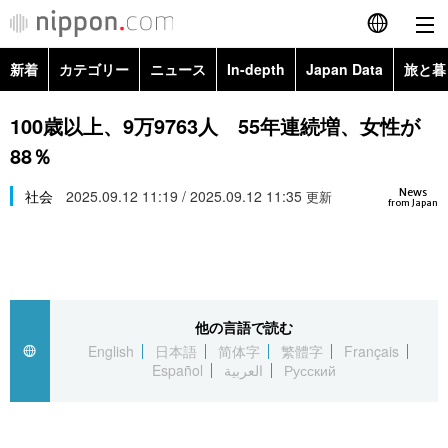
新着
カテゴリー
ニュース
In-depth
Japan Data
旅と暮
English
政治・外交
Topics
100歳以上、9万9763人 55年連続増、女性が
简体字
88％
経済・ビジネス
Images
繁體字
カテゴリー
News
社会
2025.09.12 11:19 / 2025.09.12 11:35
更新
from Japan
国際・海外
People
Français
政治・外交
ニュース
社会
東京
Español
経済・ビジネス
トップ
In-depth
文化
お知らせ
العربية
他の言語で読む
English
日本語
简体字
繁體字
Français
国際
アーカイブ
Japan Data
科学・技術
Español
العربية
Русский
Русский
社会
旅と暮らし
暮らし