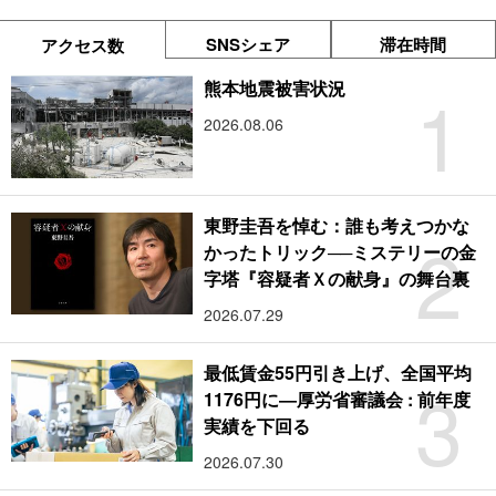
SNSシェア
滞在時間
アクセス数
1
熊本地震被害状況
2026.08.06
東野圭吾を悼む：誰も考えつかな
2
かったトリック──ミステリーの金
字塔『容疑者Ｘの献身』の舞台裏
2026.07.29
最低賃金55円引き上げ、全国平均
3
1176円に―厚労省審議会 : 前年度
実績を下回る
2026.07.30