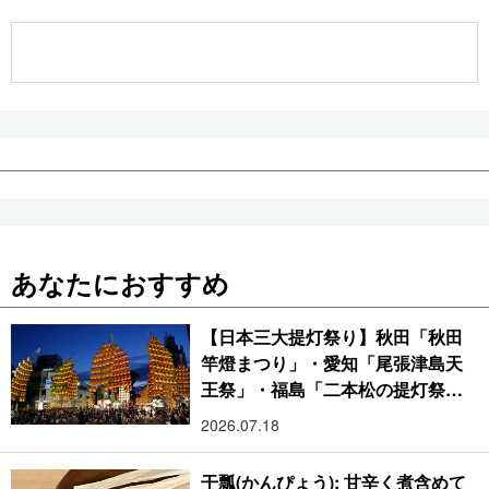
公式SNS
あなたにおすすめ
【日本三大提灯祭り】秋田「秋田
竿燈まつり」・愛知「尾張津島天
王祭」・福島「二本松の提灯祭
り」:おびただしい灯火が夜空を照
2026.07.18
らす光の祭典
干瓢(かんぴょう): 甘辛く煮含めて