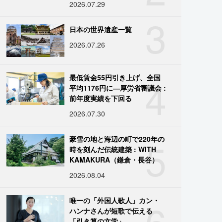
2026.07.29
3
日本の世界遺産一覧
2026.07.26
4
最低賃金55円引き上げ、全国
平均1176円に―厚労省審議会 :
前年度実績を下回る
2026.07.30
5
豪雪の地と海辺の町で220年の
時を刻んだ伝統建築 : WITH
KAMAKURA（鎌倉・長谷）
2026.08.04
6
唯一の「外国人歌人」カン・
ハンナさんが短歌で伝える
「引き算の文学」