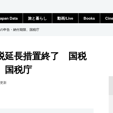
apan Data
旅と暮らし
動画/Live
Books
Cin
の申告・納付期限、国税庁
税延長措置終了 国税
、国税庁
更新