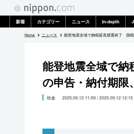
新着
カテゴリー
ニュース
In-depth
J
政治・外交
トップ
Home
ニュース
能登地震全域で納税延長措置終了 国税
経済・ビジネス
アーカイブ
能登地震全域で納
国際
の申告・納付期限
社会
文化
社会
2025.09.12 11:59 / 2025.09.12 12:15
科学・技術
暮らし