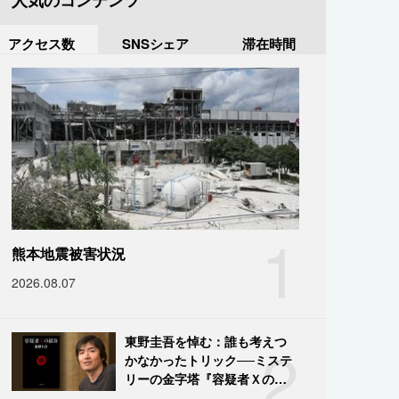
人気のコンテンツ
アクセス数
SNSシェア
滞在時間
1
熊本地震被害状況
2026.08.07
2
東野圭吾を悼む：誰も考えつ
かなかったトリック──ミステ
リーの金字塔『容疑者Ｘの献
身』の舞台裏