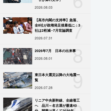
2026.08.03
7
【高市内閣の支持率】急落、
全8社が政権発足後最低に：3
社は2桁減─7月世論調査
2026.07.31
8
2026年7月 日本の出来事
2026.08.01
9
東日本大震災以降の大地震一
覧
2026.07.28
10
リニア中央新幹線、全線着工
へ 品川～名古屋が最速40
分、開業は早くて2036年