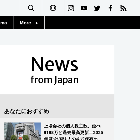
ema
More
English
Topics
简体字
Images
News
繁體字
People
Français
from Japan
東京
Español
お知らせ
العربية
あなたにおすすめ
Русский
上場会社の個人株主数、延べ
9198万と過去最高更新―2025
年度:外国法人の株式保有比率