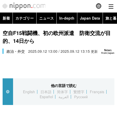
新着
カテゴリー
ニュース
In-depth
Japan Data
旅と暮
English
政治・外交
Topics
空自F15戦闘機、初の欧州派遣 防衛交流が目
简体字
的、14日から
経済・ビジネス
Images
繁體字
カテゴリー
News
政治・外交
2025.09.12 13:00 / 2025.09.12 13:15
更新
from Japan
国際・海外
People
Français
政治・外交
ニュース
社会
東京
Español
経済・ビジネス
トップ
In-depth
文化
お知らせ
العربية
他の言語で読む
English
日本語
简体字
繁體字
Français
国際
アーカイブ
Japan Data
科学・技術
Español
العربية
Русский
Русский
社会
旅と暮らし
暮らし