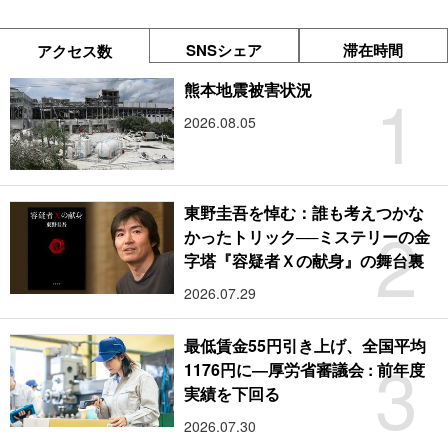
SNSシェア
滞在時間
アクセス数
1
熊本地震被害状況
2026.08.05
東野圭吾を悼む：誰も考えつかな
2
かったトリック──ミステリーの金
字塔『容疑者Ｘの献身』の舞台裏
2026.07.29
最低賃金55円引き上げ、全国平均
3
1176円に―厚労省審議会 : 前年度
実績を下回る
2026.07.30