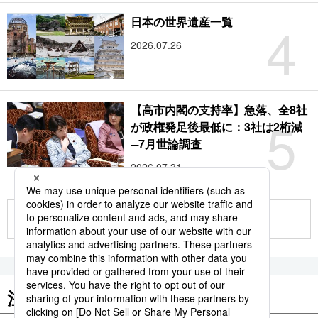
4
日本の世界遺産一覧
2026.07.26
【高市内閣の支持率】急落、全8社
5
が政権発足後最低に：3社は2桁減
─7月世論調査
2026.07.31
もっと見る
注目のキーワード