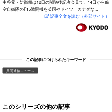
中谷元・防衛相は12日の閣議後記者会見で、14日から航
スポーツ・東京2020
文化
動画/Live
空自衛隊のF15戦闘機を英国やドイツ、カナダな...
記事全文を読む（外部サイト）
科学・技術
Books
暮らし
Cinema
スポーツ・東京2020
Topics
この記事につけられたキーワード
Images
共同通信ニュース
People
東京
このシリーズの他の記事
お知らせ