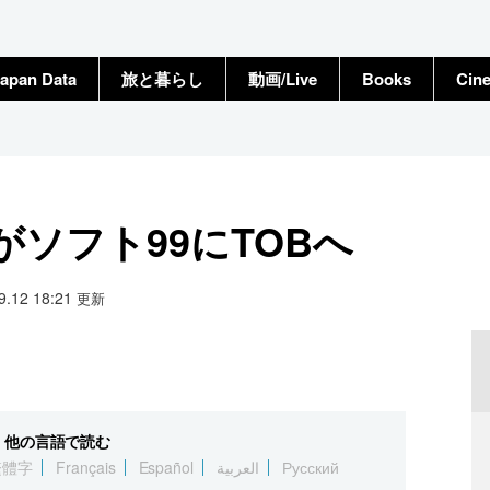
apan Data
旅と暮らし
動画/Live
Books
Cin
ソフト99にTOBへ
09.12 18:21
更新
他の言語で読む
繁體字
Français
Español
العربية
Русский