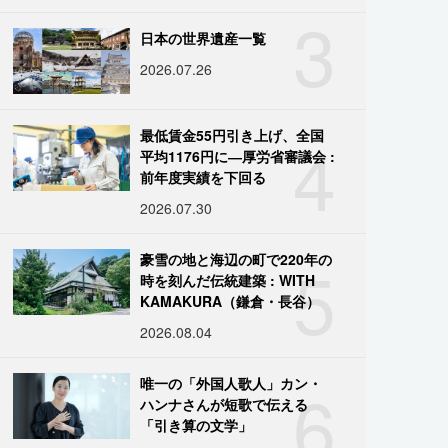
3
日本の世界遺産一覧
2026.07.26
4
最低賃金55円引き上げ、全国
平均1176円に―厚労省審議会 :
前年度実績を下回る
2026.07.30
5
豪雪の地と海辺の町で220年の
時を刻んだ伝統建築 : WITH
KAMAKURA（鎌倉・長谷）
2026.08.04
6
唯一の「外国人歌人」カン・
ハンナさんが短歌で伝える
「引き算の文学」