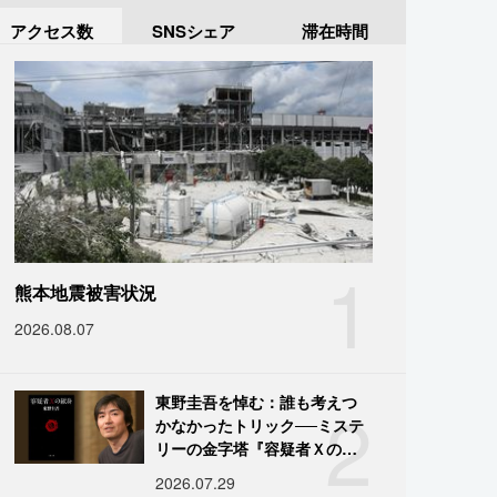
アクセス数
SNSシェア
滞在時間
1
熊本地震被害状況
2026.08.07
2
東野圭吾を悼む：誰も考えつ
かなかったトリック──ミステ
リーの金字塔『容疑者Ｘの献
身』の舞台裏
2026.07.29