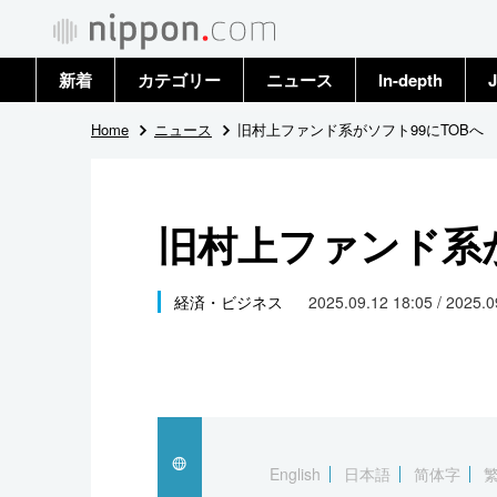
新着
カテゴリー
ニュース
In-depth
J
政治・外交
トップ
Home
ニュース
旧村上ファンド系がソフト99にTOBへ
経済・ビジネス
アーカイブ
旧村上ファンド系が
国際
社会
経済・ビジネス
2025.09.12 18:05 / 2025.
文化
科学・技術
暮らし
English
日本語
简体字