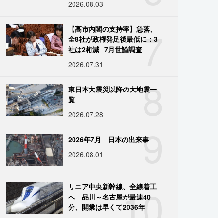
2026.08.03
7
【高市内閣の支持率】急落、
全8社が政権発足後最低に：3
社は2桁減─7月世論調査
2026.07.31
8
東日本大震災以降の大地震一
覧
2026.07.28
9
2026年7月 日本の出来事
2026.08.01
10
リニア中央新幹線、全線着工
へ 品川～名古屋が最速40
分、開業は早くて2036年