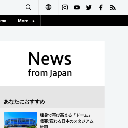
ema
More
English
Topics
简体字
Images
News
繁體字
People
Français
from Japan
東京
Español
お知らせ
العربية
あなたにおすすめ
Русский
猛暑で再び高まる「ドーム」
需要:変わる日本のスタジアム
計画