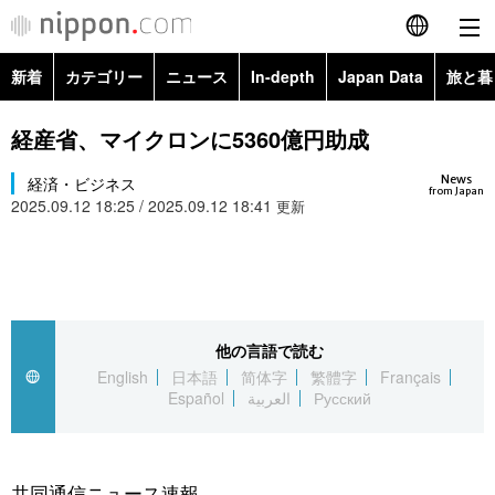
新着
カテゴリー
ニュース
In-depth
Japan Data
旅と暮
English
政治・外交
Topics
経産省、マイクロンに5360億円助成
简体字
News
経済・ビジネス
経済・ビジネス
Images
繁體字
from Japan
2025.09.12 18:25 / 2025.09.12 18:41
更新
カテゴリー
国際・海外
People
Français
政治・外交
ニュース
社会
東京
Español
経済・ビジネス
トップ
In-depth
他の言語で読む
文化
お知らせ
العربية
English
日本語
简体字
繁體字
Français
Español
العربية
Русский
国際
アーカイブ
Japan Data
科学・技術
Русский
社会
旅と暮らし
暮らし
共同通信ニュース速報