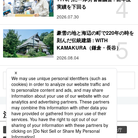
4
実績を下回る
2026.07.30
豪雪の地と海辺の町で220年の時を
5
刻んだ伝統建築 : WITH
KAMAKURA（鎌倉・長谷）
2026.08.04
もっと見る
注目のキーワード
共同通信ニュース
気象・災害
災害
気象庁