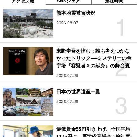
SNSシェア
滞在時間
アクセス数
1
熊本地震被害状況
2026.08.07
東野圭吾を悼む：誰も考えつかな
2
かったトリック──ミステリーの金
字塔『容疑者Ｘの献身』の舞台裏
2026.07.29
3
日本の世界遺産一覧
2026.07.26
最低賃金55円引き上げ、全国平均
1176円に―厚労省審議会 : 前年度