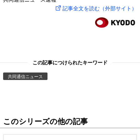
記事全文を読む（外部サイト）
スポーツ・東京2020
文化
動画/Live
科学・技術
Books
暮らし
Cinema
この記事につけられたキーワード
スポーツ・東京2020
Topics
共同通信ニュース
Images
People
東京
このシリーズの他の記事
お知らせ