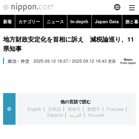
新着
カテゴリー
ニュース
In-depth
Japan Data
旅と暮
English
政治・外交
Topics
地方財政安定化を首相に訴え 減税論巡り、11
简体字
県知事
経済・ビジネス
Images
繁體字
カテゴリー
News
政治・外交
2025.09.12 18:27 / 2025.09.12 18:43
更新
from Japan
国際・海外
People
Français
政治・外交
ニュース
社会
東京
Español
経済・ビジネス
トップ
In-depth
文化
お知らせ
العربية
他の言語で読む
English
日本語
简体字
繁體字
Français
国際
アーカイブ
Japan Data
科学・技術
Español
العربية
Русский
Русский
社会
旅と暮らし
暮らし