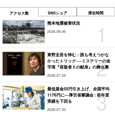
SNSシェア
滞在時間
アクセス数
1
熊本地震被害状況
2026.08.06
東野圭吾を悼む：誰も考えつかな
2
かったトリック──ミステリーの金
字塔『容疑者Ｘの献身』の舞台裏
2026.07.29
最低賃金55円引き上げ、全国平均
3
1176円に―厚労省審議会 : 前年度
実績を下回る
2026.07.30