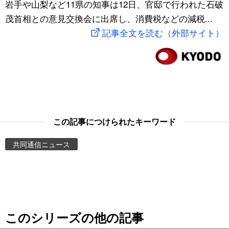
岩手や山梨など11県の知事は12日、官邸で行われた石破
スポーツ・東京2020
文化
動画/Live
茂首相との意見交換会に出席し、消費税などの減税...
記事全文を読む（外部サイト）
科学・技術
Books
暮らし
Cinema
スポーツ・東京2020
Topics
この記事につけられたキーワード
Images
共同通信ニュース
People
東京
このシリーズの他の記事
お知らせ