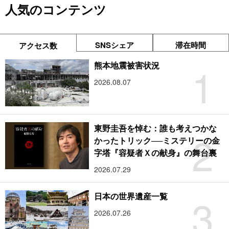
人気のコンテンツ
SNSシェア
滞在時間
アクセス数
1
熊本地震被害状況
2026.08.07
東野圭吾を悼む：誰も考えつかな
2
かったトリック──ミステリーの金
字塔『容疑者Ｘの献身』の舞台裏
2026.07.29
3
日本の世界遺産一覧
2026.07.26