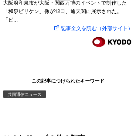
大阪府和泉市が大阪・関西万博のイベントで制作した
スポーツ・東京2020
文化
動画/Live
「和泉ビリケン」像が12日、通天閣に展示された。
「ビ...
科学・技術
Books
記事全文を読む（外部サイト）
暮らし
Cinema
スポーツ・東京2020
Topics
Images
この記事につけられたキーワード
共同通信ニュース
People
東京
お知らせ