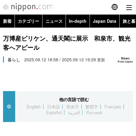
新着
カテゴリー
ニュース
In-depth
Japan Data
旅と暮
English
政治・外交
Topics
万博産ビリケン、通天閣に展示 和泉市、観光
简体字
客へアピール
経済・ビジネス
Images
繁體字
カテゴリー
News
暮らし
2025.09.12 18:58 / 2025.09.12 19:29
更新
from Japan
国際・海外
People
Français
政治・外交
ニュース
社会
東京
Español
経済・ビジネス
トップ
In-depth
文化
お知らせ
العربية
他の言語で読む
English
日本語
简体字
繁體字
Français
国際
アーカイブ
Japan Data
科学・技術
Español
العربية
Русский
Русский
社会
旅と暮らし
暮らし