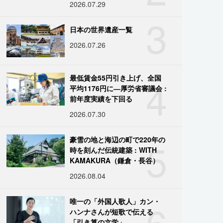
2026.07.29
3
日本の世界遺産一覧
2026.07.26
4
最低賃金55円引き上げ、全国
平均1176円に―厚労省審議会 :
前年度実績を下回る
2026.07.30
5
豪雪の地と海辺の町で220年の
時を刻んだ伝統建築 : WITH
KAMAKURA（鎌倉・長谷）
2026.08.04
6
唯一の「外国人歌人」カン・
ハンナさんが短歌で伝える
「引き算の文学」