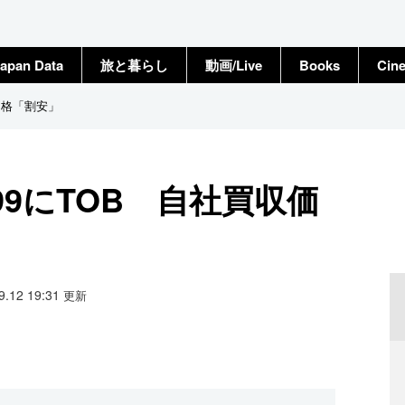
apan Data
旅と暮らし
動画/Live
Books
Cin
価格「割安」
9にTOB 自社買収価
09.12 19:31
更新