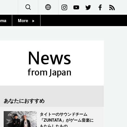
ema
More
English
Topics
简体字
Images
News
繁體字
People
Français
from Japan
東京
Español
お知らせ
العربية
あなたにおすすめ
Русский
タイトーのサウンドチーム
「ZUNTATA」がゲーム音楽に
もたらしたもの