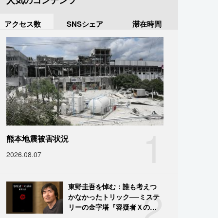
人気のコンテンツ
アクセス数
SNSシェア
滞在時間
1
熊本地震被害状況
2026.08.07
2
東野圭吾を悼む：誰も考えつ
かなかったトリック──ミステ
リーの金字塔『容疑者Ｘの献
身』の舞台裏