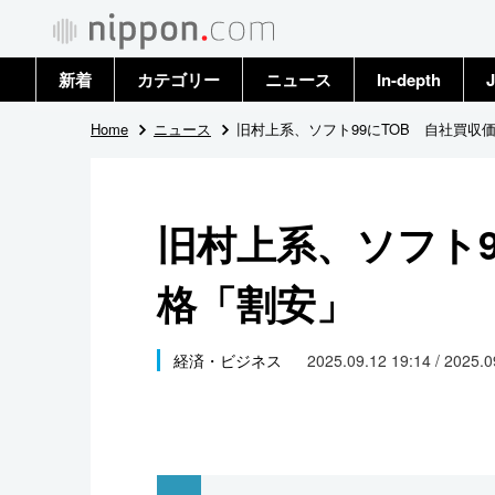
新着
カテゴリー
ニュース
In-depth
J
政治・外交
トップ
Home
ニュース
旧村上系、ソフト99にTOB 自社買収
経済・ビジネス
アーカイブ
旧村上系、ソフト9
国際
格「割安」
社会
文化
経済・ビジネス
2025.09.12 19:14 / 2025.
科学・技術
暮らし