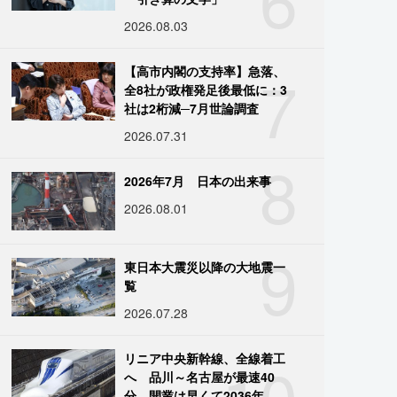
2026.08.03
7
【高市内閣の支持率】急落、
全8社が政権発足後最低に：3
社は2桁減─7月世論調査
2026.07.31
8
2026年7月 日本の出来事
2026.08.01
9
東日本大震災以降の大地震一
覧
2026.07.28
10
リニア中央新幹線、全線着工
へ 品川～名古屋が最速40
分、開業は早くて2036年