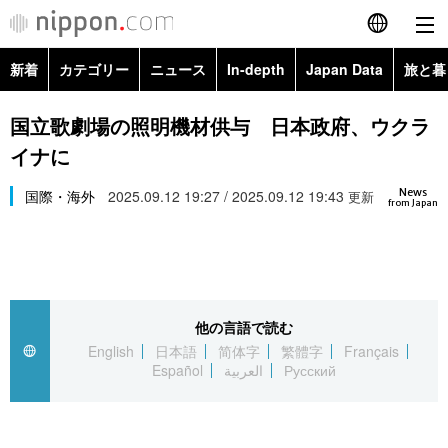
新着
カテゴリー
ニュース
In-depth
Japan Data
旅と暮
English
政治・外交
Topics
国立歌劇場の照明機材供与 日本政府、ウクラ
简体字
イナに
経済・ビジネス
Images
繁體字
カテゴリー
News
国際・海外
2025.09.12 19:27 / 2025.09.12 19:43
更新
from Japan
国際・海外
People
Français
政治・外交
ニュース
社会
東京
Español
経済・ビジネス
トップ
In-depth
文化
お知らせ
العربية
他の言語で読む
English
日本語
简体字
繁體字
Français
国際
アーカイブ
Japan Data
科学・技術
Español
العربية
Русский
Русский
社会
旅と暮らし
暮らし