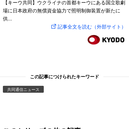
【キーウ共同】ウクライナの首都キーウにある国立歌劇
スポーツ・東京2020
文化
動画/Live
場に日本政府の無償資金協力で照明制御装置が新たに
供...
科学・技術
Books
記事全文を読む（外部サイト）
暮らし
Cinema
スポーツ・東京2020
Topics
Images
この記事につけられたキーワード
共同通信ニュース
People
東京
お知らせ