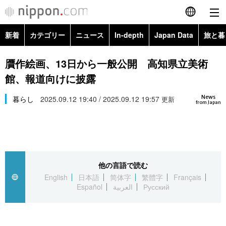
新着
カテゴリー
ニュース
In-depth
Japan Data
旅と暮
English
政治・外交
Topics
贋作絵画、13日から一般公開 高知県立美術
简体字
館、報道向けに披露
経済・ビジネス
Images
繁體字
カテゴリー
News
暮らし
2025.09.12 19:40 / 2025.09.12 19:57
更新
from Japan
国際・海外
People
Français
政治・外交
ニュース
社会
東京
Español
経済・ビジネス
トップ
In-depth
文化
お知らせ
العربية
他の言語で読む
English
日本語
简体字
繁體字
Français
国際
アーカイブ
Japan Data
科学・技術
Español
العربية
Русский
Русский
社会
旅と暮らし
暮らし