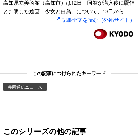
高知県立美術館（高知市）は12日、同館が購入後に贋作
スポーツ・東京2020
文化
動画/Live
と判明した絵画「少女と白鳥」について、13日から...
記事全文を読む（外部サイト）
科学・技術
Books
暮らし
Cinema
スポーツ・東京2020
Topics
この記事につけられたキーワード
Images
共同通信ニュース
People
東京
このシリーズの他の記事
お知らせ