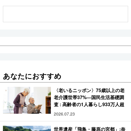
公式SNS
あなたにおすすめ
〈老いるニッポン〉75歳以上の老
老介護世帯37%―国民生活基礎調
査 : 高齢者の1人暮らし933万人超
2026.07.23
世界遺産「飛鳥・藤原の宮都」:奈