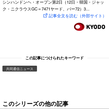
シンハンドンヘ・オープン第2日（12日・韓国・ジャッ
スポーツ・東京2020
文化
動画/Live
ク・ニクラウスGC＝7471ヤード、パー72）3...
記事全文を読む（外部サイト）
科学・技術
Books
暮らし
Cinema
スポーツ・東京2020
Topics
この記事につけられたキーワード
Images
共同通信ニュース
People
東京
このシリーズの他の記事
お知らせ