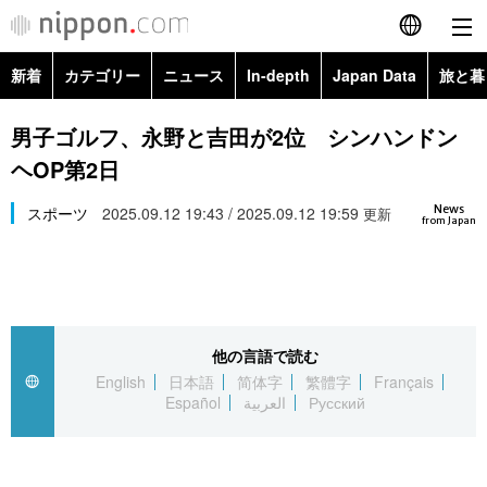
新着
カテゴリー
ニュース
In-depth
Japan Data
旅と暮
English
政治・外交
Topics
男子ゴルフ、永野と吉田が2位 シンハンドン
简体字
ヘOP第2日
経済・ビジネス
Images
繁體字
カテゴリー
News
スポーツ
2025.09.12 19:43 / 2025.09.12 19:59
更新
from Japan
国際・海外
People
Français
政治・外交
ニュース
社会
東京
Español
経済・ビジネス
トップ
In-depth
文化
お知らせ
العربية
他の言語で読む
English
日本語
简体字
繁體字
Français
国際
アーカイブ
Japan Data
科学・技術
Español
العربية
Русский
Русский
社会
旅と暮らし
暮らし