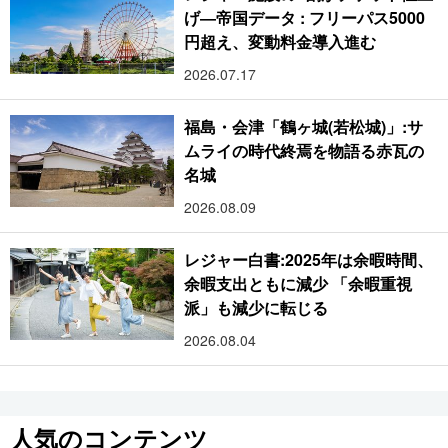
げ―帝国データ : フリーパス5000
円超え、変動料金導入進む
2026.07.17
福島・会津「鶴ヶ城(若松城)」:サ
ムライの時代終焉を物語る赤瓦の
名城
2026.08.09
レジャー白書:2025年は余暇時間、
余暇支出ともに減少 「余暇重視
派」も減少に転じる
2026.08.04
人気のコンテンツ