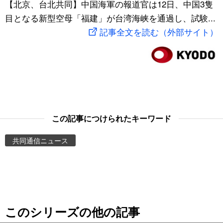
【北京、台北共同】中国海軍の報道官は12日、中国3隻
スポーツ・東京2020
文化
動画/Live
目となる新型空母「福建」が台湾海峡を通過し、試験...
記事全文を読む（外部サイト）
科学・技術
Books
暮らし
Cinema
スポーツ・東京2020
Topics
この記事につけられたキーワード
Images
共同通信ニュース
People
東京
このシリーズの他の記事
お知らせ