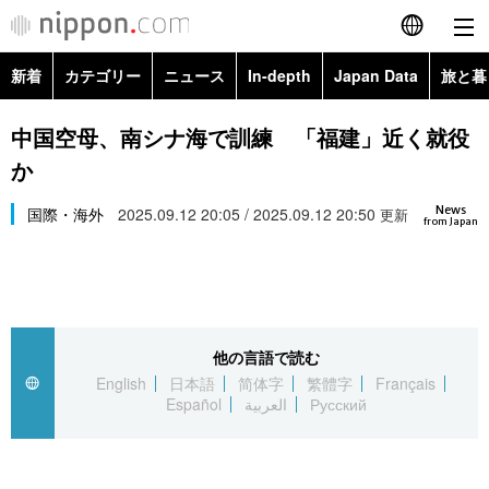
新着
カテゴリー
ニュース
In-depth
Japan Data
旅と暮
English
政治・外交
Topics
中国空母、南シナ海で訓練 「福建」近く就役
简体字
か
経済・ビジネス
Images
繁體字
カテゴリー
News
国際・海外
2025.09.12 20:05 / 2025.09.12 20:50
更新
from Japan
国際・海外
People
Français
政治・外交
ニュース
社会
東京
Español
経済・ビジネス
トップ
In-depth
文化
お知らせ
العربية
他の言語で読む
English
日本語
简体字
繁體字
Français
国際
アーカイブ
Japan Data
科学・技術
Español
العربية
Русский
Русский
社会
旅と暮らし
暮らし