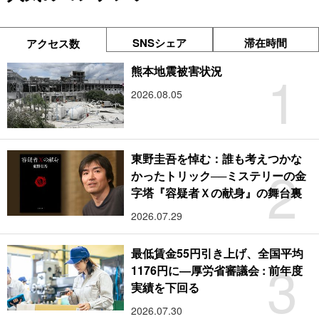
SNSシェア
滞在時間
アクセス数
1
熊本地震被害状況
2026.08.05
東野圭吾を悼む：誰も考えつかな
2
かったトリック──ミステリーの金
字塔『容疑者Ｘの献身』の舞台裏
2026.07.29
最低賃金55円引き上げ、全国平均
3
1176円に―厚労省審議会 : 前年度
実績を下回る
2026.07.30