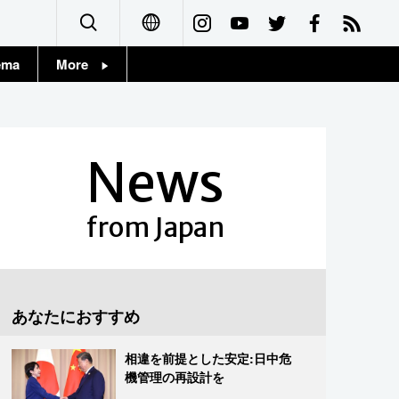
ema
More
English
Topics
简体字
Images
News
繁體字
People
Français
from Japan
東京
Español
お知らせ
العربية
あなたにおすすめ
Русский
相違を前提とした安定:日中危
機管理の再設計を