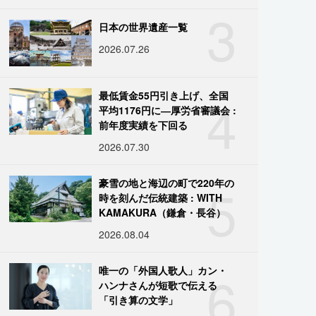
3
日本の世界遺産一覧
2026.07.26
4
最低賃金55円引き上げ、全国
平均1176円に―厚労省審議会 :
前年度実績を下回る
2026.07.30
5
豪雪の地と海辺の町で220年の
時を刻んだ伝統建築 : WITH
KAMAKURA（鎌倉・長谷）
2026.08.04
6
唯一の「外国人歌人」カン・
ハンナさんが短歌で伝える
「引き算の文学」