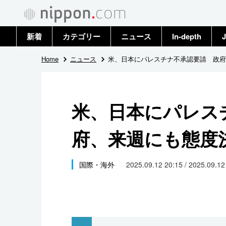
新着
カテゴリー
ニュース
In-depth
J
政治・外交
トップ
Home
ニュース
米、日本にパレスチナ不承認要請 政府
経済・ビジネス
アーカイブ
米、日本にパレス
国際
府、来週にも態度
社会
文化
国際・海外
2025.09.12 20:15 / 2025.09.1
科学・技術
暮らし