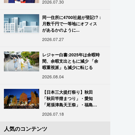
2026.07.30
同一住所に4700社超が登記!? :
月数千円で一等地にオフィス
があるかのように...
2026.07.27
レジャー白書:2025年は余暇時
間、余暇支出ともに減少 「余
暇重視派」も減少に転じる
2026.08.04
【日本三大提灯祭り】秋田
「秋田竿燈まつり」・愛知
「尾張津島天王祭」・福島
「二本松の提灯祭り」:おびた
2026.07.18
だしい灯火が夜空を照らす光
の祭典
人気のコンテンツ