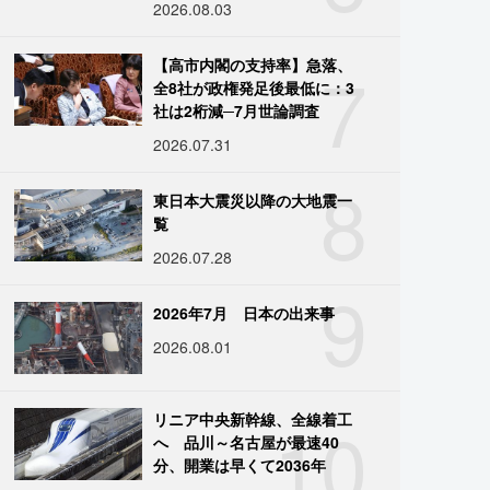
2026.08.03
7
【高市内閣の支持率】急落、
全8社が政権発足後最低に：3
社は2桁減─7月世論調査
2026.07.31
8
東日本大震災以降の大地震一
覧
2026.07.28
9
2026年7月 日本の出来事
2026.08.01
10
リニア中央新幹線、全線着工
へ 品川～名古屋が最速40
分、開業は早くて2036年