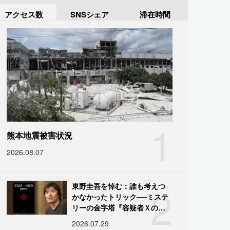
アクセス数
SNSシェア
滞在時間
1
熊本地震被害状況
2026.08.07
2
東野圭吾を悼む：誰も考えつ
かなかったトリック──ミステ
リーの金字塔『容疑者Ｘの献
身』の舞台裏
2026.07.29