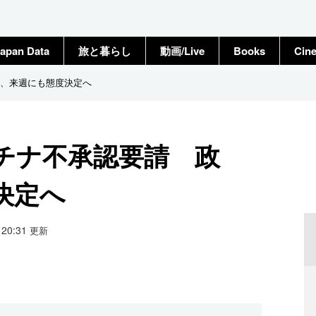
apan Data
旅と暮らし
動画/Live
Books
Cin
、来週にも態度決定へ
チナ不承認要請 政
決定へ
2 20:31
更新