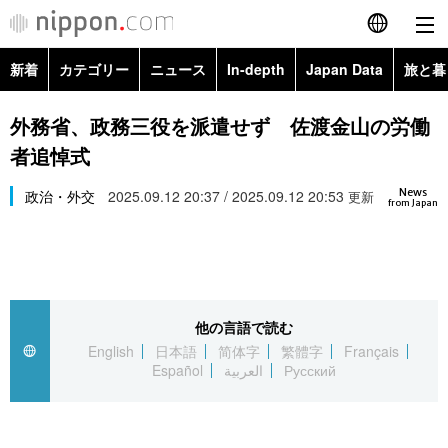
新着
カテゴリー
ニュース
In-depth
Japan Data
旅と暮
English
政治・外交
Topics
外務省、政務三役を派遣せず 佐渡金山の労働
简体字
者追悼式
経済・ビジネス
Images
繁體字
カテゴリー
News
政治・外交
2025.09.12 20:37 / 2025.09.12 20:53
更新
from Japan
国際・海外
People
Français
政治・外交
ニュース
社会
東京
Español
経済・ビジネス
トップ
In-depth
文化
お知らせ
العربية
他の言語で読む
English
日本語
简体字
繁體字
Français
国際
アーカイブ
Japan Data
科学・技術
Español
العربية
Русский
Русский
社会
旅と暮らし
暮らし