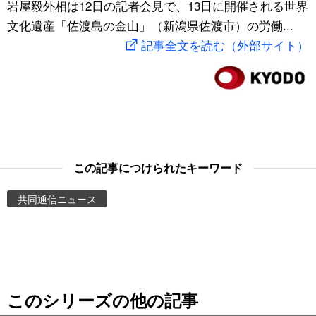
岩屋毅外相は12日の記者会見で、13日に開催される世界
スポーツ・東京2020
文化
動画/Live
文化遺産「佐渡島の金山」（新潟県佐渡市）の労働...
記事全文を読む（外部サイト）
科学・技術
Books
暮らし
Cinema
スポーツ・東京2020
Topics
この記事につけられたキーワード
Images
共同通信ニュース
People
東京
このシリーズの他の記事
お知らせ