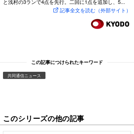
と浅村の3ランで4点を先行。二回に1点を追加し、5...
スポーツ・東京2020
文化
動画/Live
記事全文を読む（外部サイト）
科学・技術
Books
暮らし
Cinema
スポーツ・東京2020
Topics
この記事につけられたキーワード
共同通信ニュース
Images
People
東京
このシリーズの他の記事
お知らせ