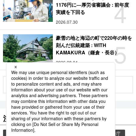
4
1176円に―厚労省審議会 : 前年度
実績を下回る
2026.07.30
豪雪の地と海辺の町で220年の時を
5
刻んだ伝統建築 : WITH
KAMAKURA（鎌倉・長谷）
2026.08.04
もっと見る
注目のキーワード
共同通信ニュース
気象・災害
災害
気象庁