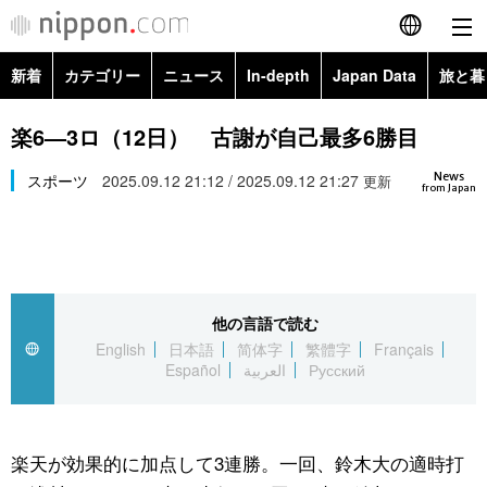
新着
カテゴリー
ニュース
In-depth
Japan Data
旅と暮
English
政治・外交
Topics
楽6―3ロ（12日） 古謝が自己最多6勝目
简体字
News
経済・ビジネス
スポーツ
2025.09.12 21:12 / 2025.09.12 21:27
Images
更新
繁體字
from Japan
カテゴリー
国際・海外
People
Français
政治・外交
ニュース
社会
東京
Español
他の言語で読む
経済・ビジネス
トップ
In-depth
文化
お知らせ
English
日本語
简体字
繁體字
Français
العربية
Español
العربية
Русский
国際
アーカイブ
Japan Data
科学・技術
Русский
社会
旅と暮らし
暮らし
楽天が効果的に加点して3連勝。一回、鈴木大の適時打